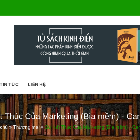
TIN TỨC
LIÊN HỆ
t Thúc Của Marketing (Bìa mềm) - Carl
 chủ
Thương mại
Sự Kết Thúc Của Marketing (Bìa mềm) - Carl