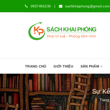
0937481636
|
sachkhaiphong@gmail.com
TRANG CHỦ
GIỚI THIỆU
SẢN PHẨM
Sự Kế
Trang