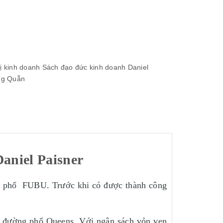
ị kinh doanh
Sách đạo đức kinh doanh
Daniel
ng Quẫn
niel Paisner
ng phố FUBU. Trước khi có được thành công
n đường phố Queens. Với ngân sách vỏn vẹn