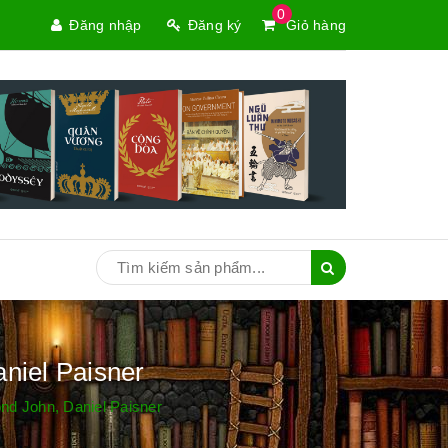
0
Đăng nhập
Đăng ký
Giỏ hàng
iel Paisner
d John, Daniel Paisner