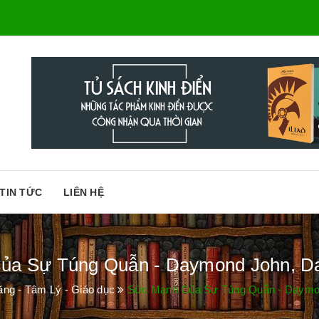
TIN TỨC
LIÊN HỆ
ủa Sự Túng Quẫn - Daymond John, Dan
ng - Tâm Lý - Giáo dục
Sức Mạnh Của Sự Túng Quẫn - Daymon