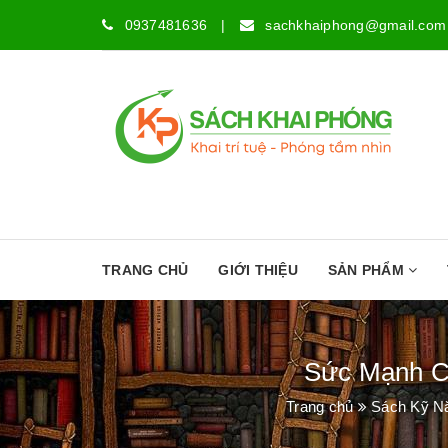
0937481636
|
sachkhaiphong@gmail.com
TRANG CHỦ
GIỚI THIỆU
SẢN PHẨM
Sức Mạnh C
Trang chủ
Sách Kỹ Nă