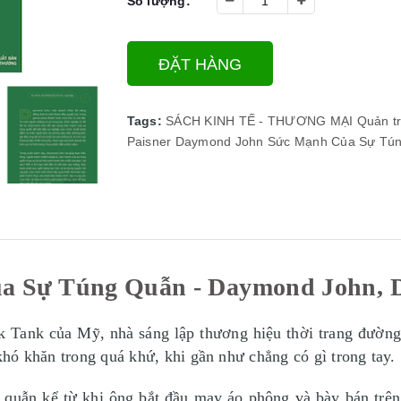
Số lượng:
ĐẶT HÀNG
Tags:
SÁCH KINH TẾ - THƯƠNG MẠI
Quản tr
Paisner
Daymond John
Sức Mạnh Của Sự Tú
a Sự Túng Quẫn - Daymond John, Da
rk Tank của Mỹ, nhà sáng lập thương hiệu thời trang đườ
 khó khăn trong quá khứ, khi gần như chẳng có gì trong tay.
quẫn kể từ khi ông bắt đầu may áo phông và bày bán trê