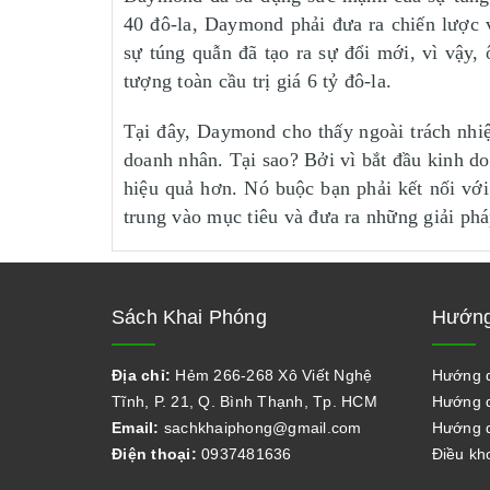
40 đô-la, Daymond phải đưa ra chiến lược 
sự túng quẫn đã tạo ra sự đổi mới, vì vậy
tượng toàn cầu trị giá 6 tỷ đô-la.
Tại đây, Daymond cho thấy ngoài trách nhiệ
doanh nhân. Tại sao? Bởi vì bắt đầu kinh d
hiệu quả hơn. Nó buộc bạn phải kết nối với
trung vào mục tiêu và đưa ra những giải phá
Sách Khai Phóng
Hướng
Địa chỉ:
Hẻm 266-268 Xô Viết Nghệ
Hướng 
Tĩnh, P. 21, Q. Bình Thạnh, Tp. HCM
Hướng d
Email:
sachkhaiphong@gmail.com
Hướng d
Điện thoại:
0937481636
Điều kh