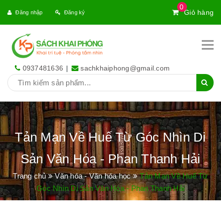
0
Giỏ hàng
Đăng nhập
Đăng ký
0937481636
|
sachkhaiphong@gmail.com
Tản Mạn Về Huế Từ Góc Nhìn Di
Sản Văn Hóa - Phan Thanh Hải
Trang chủ
Văn hóa - Văn hóa học
Tản Mạn Về Huế Từ
Góc Nhìn Di Sản Văn Hóa - Phan Thanh Hải