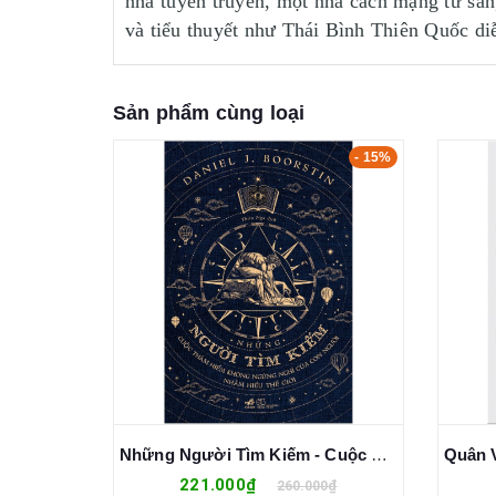
nhà tuyên truyền, một nhà cách mạng tư sản
và tiểu thuyết như Thái Bình Thiên Quốc di
Sản phẩm cùng loại
- 15%
- 15%
Người Do Thái Với Tiền Bạc Và Thế Giới (Bìa Cứng) - Jacques Attali
Những Người Tìm Kiếm - Cuộc Thám Hiểm Không Ngừng Nghỉ Của Con Người Nhằm Hiểu Thế Giới
221.000₫
0₫
260.000₫