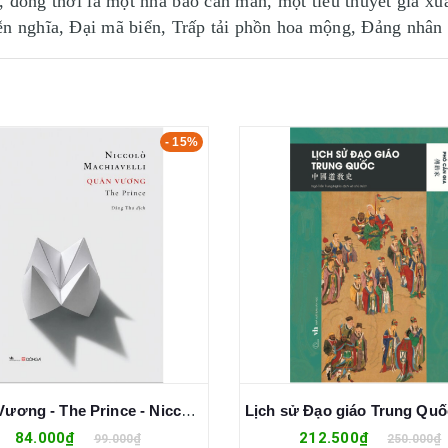
, đồng thời là một nhà báo cần mẫn, một tiểu thuyết gia xu
ễn nghĩa, Đại mã biển, Trấp tải phồn hoa mộng, Đảng nhân
- 15%
Quân Vương - The Prince - Niccolò Machiavelli
84.000₫
212.500₫
99.000₫
250.000₫