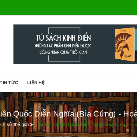
TIN TỨC
LIÊN HỆ
hiên Quốc Diễn Nghĩa (Bìa Cứng) - Hoà
ịch sử thế giới
Thái Bình Thiên Quốc Diễn Nghĩa (Bìa Cứng) - H