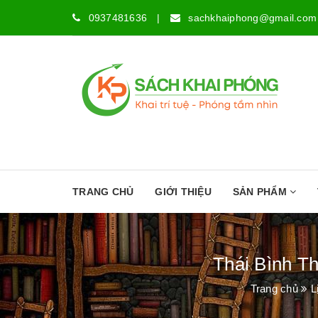
0937481636
|
sachkhaiphong@gmail.com
TRANG CHỦ
GIỚI THIỆU
SẢN PHẨM
Thái Bình T
Trang chủ
L