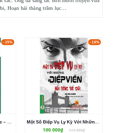
ất sắc. Ông đã sáng tác hơn mười truyện vừa
 bi, Hoạn hải thăng trầm lục…
- 15%
- 16%
Lịch sử Đạo giáo Trung Quốc – Phó Cần Gia
Một Số Điệp Vụ Ly Kỳ Với Những Điệp Viên Nổi Tiếng Thế Giới
100.000₫
6
119.000₫