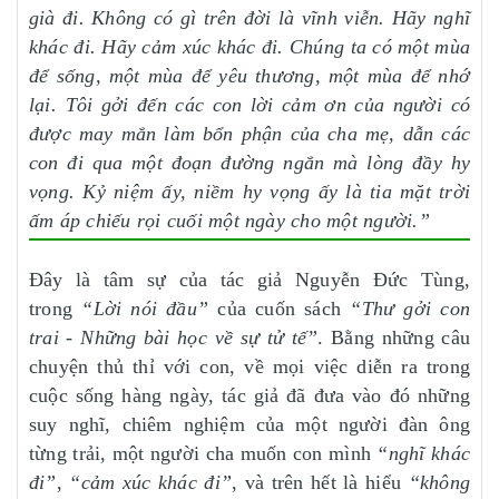
già đi. Không có gì trên đời là vĩnh viễn. Hãy nghĩ
khác đi.
Hãy cảm xúc khác đi.
Chúng ta có một mùa
để sống, một mùa để yêu thương, một mùa để nhớ
lại. Tôi gởi đến các con lời cảm ơn của người có
được may mắn làm bổn phận của cha mẹ, dẫn các
con đi qua một đoạn đường ngắn mà lòng đầy hy
vọng. Kỷ niệm ấy, niềm hy vọng ấy là tia mặt trời
ấm áp chiếu rọi cuối một ngày cho một người.”
Đây là tâm sự của tác giả Nguyễn Đức Tùng,
trong
“Lời nói đầu”
của cuốn sách
“Thư gởi con
trai - Những bài học về sự tử tế”
. Bằng những câu
chuyện thủ thỉ với con, về mọi việc diễn ra trong
cuộc sống hàng ngày, tác giả đã đưa vào đó những
suy nghĩ, chiêm nghiệm của một người đàn ông
từng trải, một người cha muốn con mình
“nghĩ khác
đi”
,
“cảm xúc khác đi”
, và trên hết là hiểu
“không