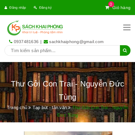
0
Giỏ hàng
Đăng nhập
Đăng ký
0937481636
|
sachkhaiphong@gmail.com
Thư Gởi Con Trai - Nguyễn Đức
Tùng
Trang chủ
Tạp bút - tản văn
Thư Gởi Con Trai - Nguyễn
Đức Tùng