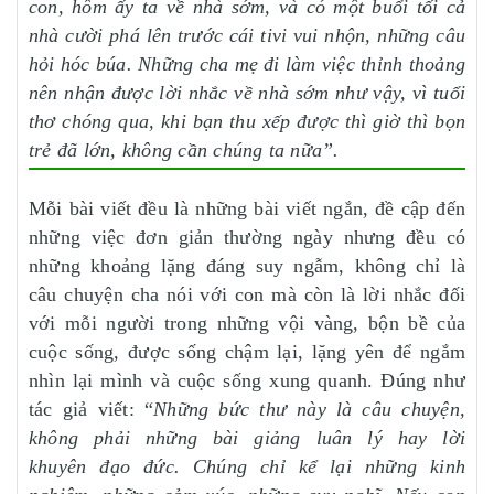
con, hôm ấy ta về nhà sớm, và có một buổi tối cả
nhà cười phá lên trước cái tivi vui nhộn, những câu
hỏi hóc búa. Những cha mẹ đi làm việc thỉnh thoảng
nên nhận được lời nhắc về nhà sớm như vậy, vì tuổi
thơ chóng qua, khi bạn thu xếp được thì giờ thì bọn
trẻ đã lớn, không cần chúng ta nữa”.
Mỗi bài viết đều là những bài viết ngắn, đề cập đến
những việc đơn giản thường ngày nhưng đều có
những khoảng lặng đáng suy ngẫm, không chỉ là
câu chuyện cha nói với con mà còn là lời nhắc đối
với mỗi người trong những vội vàng, bộn bề của
cuộc sống, được sống chậm lại, lặng yên để ngắm
nhìn lại mình và cuộc sống xung quanh. Đúng như
tác giả viết: “
Những bức thư này là câu chuyện,
không phải những bài giảng luân lý hay l
ời
khuyên
đạo đức. Chúng chỉ kể lại những kinh