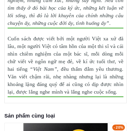
nghiệm, những cảm xúc, nh
ững
suy nghĩ. Nếu con
tìm thấy ở đó bài học của ký ức, những kết luận về
lối sống, thì đó là lời khuyên của chính những câu
chuyện ấy, những cuộc đời ấy, tình huống ấy”.
Cuốn sách được viết bởi một người Việt xa xứ đã
lâu, một người Việt có tâm hồn của một thi sĩ và cái
nhìn chiêm nghiệm của một bác sĩ, mỗi dòng mỗi
chữ viết về ngôn ngữ mẹ đẻ, về kí ức tuổi thơ, về
hai tiếng
“Việt Nam”
, đều thấm đẫm yêu thương.
Văn viết chậm rãi, nhẹ nhàng nhưng lại là những
khoảng lặng đáng quý để ai cũng có dịp được nhìn
lại, được lắng nghe mình và lắng nghe cuộc sống.
Sản phẩm cùng loại
- 20%