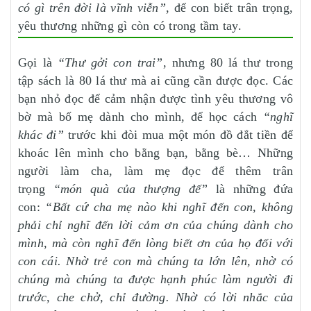
có gì trên đời là vĩnh viễn”
, để con biết trân trọng,
yêu thương những gì còn có trong tầm tay.
Gọi là
“Thư gởi con trai”
, nhưng 80 lá thư trong
tập sách là 80 lá thư mà ai cũng cần được đọc. Các
bạn nhỏ đọc để cảm nhận được tình yêu thương vô
bờ mà bố mẹ dành cho mình, để học cách
“nghĩ
khác đi”
trước khi đòi mua một món đồ đắt tiền để
khoác lên mình cho bằng bạn, bằng bè… Những
người làm cha, làm mẹ đọc để thêm trân
trọng
“món quà của thượng đế”
là những đứa
con:
“
Bất cứ cha mẹ nào khi nghĩ đến con, không
phải chỉ nghĩ đến lời cảm ơn của chúng dành cho
mình, mà còn nghĩ đến lòng biết ơn của họ đối với
con cái. Nhờ trẻ con mà chúng ta lớn lên, nhờ có
chúng mà chúng ta được hạnh phúc làm người đi
trước, che chở, chỉ đường. Nhờ có lời nhắc của