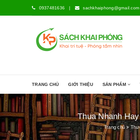
0937481636
|
sachkhaiphong@gmail.com
TRANG CHỦ
GIỚI THIỆU
SẢN PHẨM
Thua Nhanh Hay T
Trang chủ
Thư