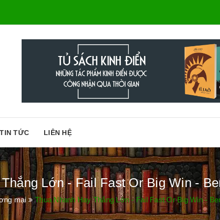
TIN TỨC
LIÊN HỆ
hắng Lớn - Fail Fast Or Big Win - B
ơng mại
Thua Nhanh Hay Thắng Lớn - Fail Fast Or Big Win - Be