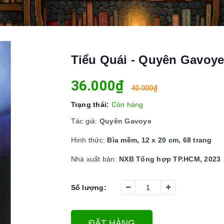
Tiểu Quái - Quyên Gavoy
36.000₫
40.000₫
Trạng thái:
Còn hàng
Tác giả:
Quyên Gavoye
Hình thức:
Bìa mềm, 12 x 20 cm, 68 trang
Nhà xuất bản:
NXB Tổng hợp TP.HCM, 2023
Số lượng:
ĐẶT HÀNG