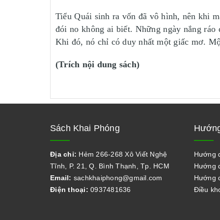
Tiểu Quái sinh ra vốn đã vô hình, nên khi 
đói no không ai biết. Những ngày nắng ráo
Khi đó, nó chỉ có duy nhất một giấc mơ. Mộ
(Trích nội dung sách)
Sách Khai Phóng
Hướng
Địa chỉ:
Hẻm 266-268 Xô Viết Nghệ
Hướng 
Tĩnh, P. 21, Q. Bình Thạnh, Tp. HCM
Hướng d
Email:
sachkhaiphong@gmail.com
Hướng d
Điện thoại:
0937481636
Điều kh