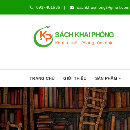
0937481636
|
sachkhaiphong@gmail.com
TRANG CHỦ
GIỚI THIỆU
SẢN PHẨM