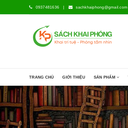
0937481636
|
sachkhaiphong@gmail.com
TRANG CHỦ
GIỚI THIỆU
SẢN PHẨM