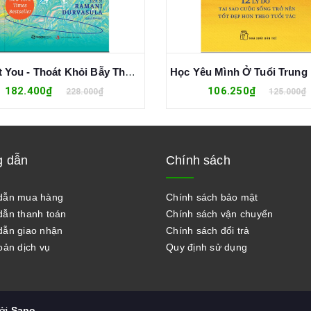
It’s Not You - Thoát Khỏi Bẫy Thao Túng Tâm Lý Và Trở Thành Người "Kháng Ái Kỉ" - Ramani Durvasula
182.400₫
106.250₫
228.000₫
125.000₫
 dẫn
Chính sách
dẫn mua hàng
Chính sách bảo mật
ẫn thanh toán
Chính sách vận chuyển
ẫn giao nhận
Chính sách đổi trả
oản dịch vụ
Quy định sử dụng
bởi
Sapo