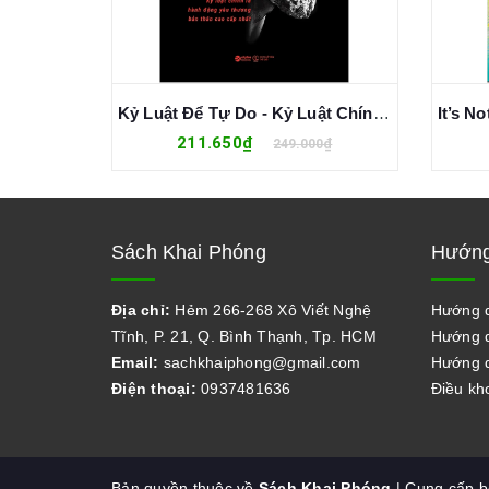
Kỷ Luật Đọc Sách - Xây Dựng Thói Quen Đọc Sách Và Biến Tri Thức Thành Tiền - Phi Hồng Huy
Kỷ Luật Để Tự Do - Kỷ Luật Chính Là Hành Động Yêu Thương Bản Thân Cao Cấp Nhất - Phi Hồng Huy
211.650₫
0₫
249.000₫
Sách Khai Phóng
Hướng
Địa chỉ:
Hẻm 266-268 Xô Viết Nghệ
Hướng 
Tĩnh, P. 21, Q. Bình Thạnh, Tp. HCM
Hướng d
Email:
sachkhaiphong@gmail.com
Hướng d
Điện thoại:
0937481636
Điều kh
Bản quyền thuộc về
Sách Khai Phóng
| Cung cấp 