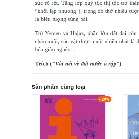
sức rõ rệt. Tầng lớp quý tộc thị tộc trở t
“khối lập phương"), trong đó thờ nhiều tượ
là biểu tượng sùng bái.
Trừ Yemen và Hajaz, phần lớn đất đai còn 
chăn nuôi, súc vật được nuôi nhiều nhất là 
hóa giàu nghèo...
Trích (
"Vài nét về đất nước ả rập"
)
Sản phẩm cùng loại
- 20%
- 20%