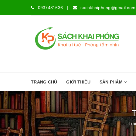
0937481636
|
sachkhaiphong@gmail.com
TRANG CHỦ
GIỚI THIỆU
SẢN PHẨM
T
Tra