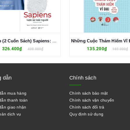
Combo (2 Cuốn Sách) Sapiens: Lược Sử Loài Người + Khi Hơi Thở Hóa Thinh Không
326.400₫
135.200₫
408.000₫
169.000₫
 dẫn
Chính sách
dẫn mua hàng
Chính sách bảo mật
ẫn thanh toán
Chính sách vận chuyển
ẫn giao nhận
Chính sách đổi trả
oản dịch vụ
Quy định sử dụng