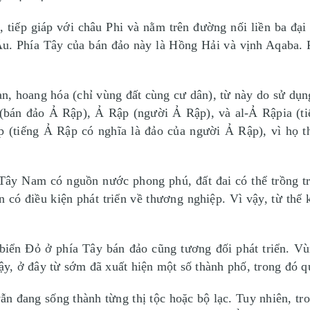
, tiếp giáp với châu Phi và nằm trên đường nối liền ba đ
 Âu. Phía Tây của bán đảo này là Hồng Hải và vịnh Aqaba
n, hoang hóa (chỉ vùng đất cùng cư dân), từ này do sử dụ
 (bán đảo Ả Rập), Ả Rập (người Ả Rập), và al-Ả Rậpia (
ập (tiếng Ả Rập có nghĩa là đảo của người Ả Rập), vì họ t
Tây Nam có nguồn nước phong phú, đất đai có thể trồng 
có điều kiện phát triển về thương nghiệp. Vì vậy, từ thế
ển Đỏ ở phía Tây bán đảo cũng tương đối phát triển. Vù
, ở đây từ sớm đã xuất hiện một số thành phố, trong đó qu
ẫn đang sống thành từng thị tộc hoặc bộ lạc. Tuy nhiên, tro