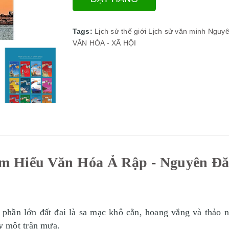
Tags:
Lịch sử thế giới
Lịch sử văn minh
Nguyê
VĂN HÓA - XÃ HỘI
m Hiểu Văn Hóa Ả Rập - Nguyên Đ
phần lớn đất đai là sa mạc khô cằn, hoang vắng và thảo 
y một trận mưa.