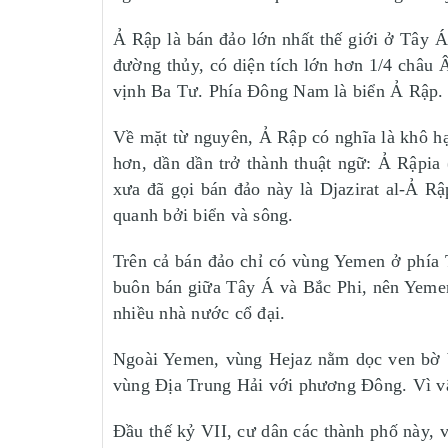
Ả Rập là bán đảo lớn nhất thế giới ở Tây Á
đường thủy, có diện tích lớn hơn 1/4 châu
vịnh Ba Tư. Phía Đông Nam là biển Ả Rập.
Về mặt từ nguyên, Ả Rập có nghĩa là khô hạ
hơn, dần dần trở thành thuật ngữ: Ả Rậpia
xưa đã gọi bán đảo này là Djazirat al-Ả R
quanh bởi biển và sông.
Trên cả bán đảo chỉ có vùng Yemen ở phía 
buôn bán giữa Tây Á và Bắc Phi, nên Yemen 
nhiều nhà nước cổ đại.
Ngoài Yemen, vùng Hejaz nằm dọc ven bờ bi
vùng Địa Trung Hải với phương Đông. Vì vậy
Đầu thế kỷ VII, cư dân các thành phố này, v