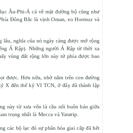
ại lục Âu-Phi-Á cả về mặt đường bộ cũng như
. Phía Đông Bắc là vịnh Oman, eo Hormuz và
ng lâu, nghĩa của nó ngày càng được mở rộng
tiếng Ả Rập). Những người Ả Rập từ thời xa
hấy vùng đất rộng lớn này tứ phía được bao
trọt được. Hơn nữa, nhờ nằm trên con đường
 kỷ X đến thế kỷ VI TCN, ở đây đã thành lập
ng này từ xưa vốn là cầu nổi buôn bán giữa
an trọng nhất là Mecca và Yatørip.
ng các bộ lạc đó sự phân hóa giai cấp đã hết