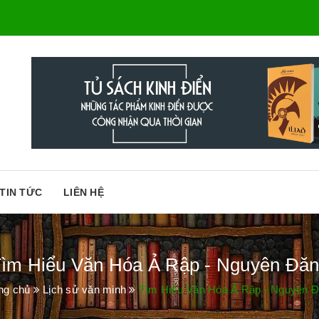
TIN TỨC
LIÊN HỆ
ìm Hiểu Văn Hóa Ả Rập - Nguyên Đă
ng chủ
Lịch sử văn minh
Tìm Hiểu Văn Hóa Ả Rập - Nguyên 