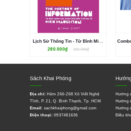
Combo (4 Cuốn Sách) 24 Giờ Ở Trung Hoa Cổ Đại + 24 Giờ Ở Athens Cổ Đại + 24 Giờ Ở Rome Cổ Đại + 24 Giờ Ở Ai Cập Cổ Đại
Lịch Sử Thông Tin - Từ Bình Minh Của Ngôn Ngữ Đến Thời Đại Số (Bìa Cứng)
280.000₫
0₫
350.000₫
Sách Khai Phóng
Hướng
Địa chỉ:
Hẻm 266-268 Xô Viết Nghệ
Hướng 
Tĩnh, P. 21, Q. Bình Thạnh, Tp. HCM
Hướng d
Email:
sachkhaiphong@gmail.com
Hướng d
Điện thoại:
0937481636
Điều kh