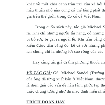
khác về một khía cạnh trần trụi của xã hội
mâu thuẫn nhỏ nào cũng có thể bùng phát thà
gia trên thế giới, trong đó có cả Việt Nam.
Trong cuốn sách này, tác giả Michael Sand
ra. Khi chỉ những người tài năng, có những 
bị bỏ rơi, bị gạt ra ngoài lề. Khi tấm bằng 
kiếm được tấm bằng đó, kể cả với những phư
ích chung chỉ là những lời sáo rỗng của các
Hãy cùng tác giả đi tìm phương thuốc cho
VỀ TÁC GIẢ
: GS. Michael Sandel (Trường L
của ông đã từng xuất bản ở Việt Nam, được 
là diễn giải các vấn đề hàn lâm, phức tạp 
thức chung tưởng như đã mặc định hiển nhiê
TRÍCH ĐOẠN HAY