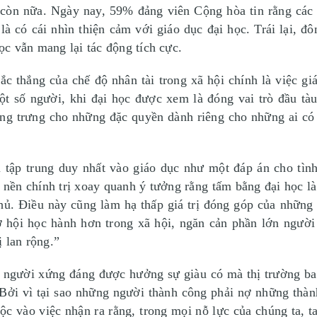
 còn nữa. Ngày nay, 59% đảng viên Cộng hòa tin rằng các 
 là có cái nhìn thiện cảm với giáo dục đại học. Trái lại,
học vẫn mang lại tác động tích cực.
 thắng của chế độ nhân tài trong xã hội chính là việc giá
ột số người, khi đại học được xem là đóng vai trò đầu tàu
ợng trưng cho những đặc quyền dành riêng cho những ai có 
p trung duy nhất vào giáo dục như một đáp án cho tình 
 nền chính trị xoay quanh ý tưởng rằng tấm bằng đại học l
chủ. Điều này cũng làm hạ thấp giá trị đóng góp của những
ơ hội học hành hơn trong xã hội, ngăn cản phần lớn người
ị lan rộng.”
gười xứng đáng được hưởng sự giàu có mà thị trường ban 
 Bởi vì tại sao những người thành công phải nợ những thành
uộc vào việc nhận ra rằng, trong mọi nỗ lực của chúng ta, t