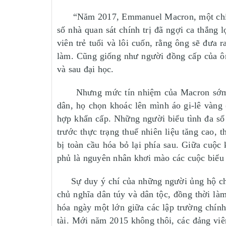
“Năm 2017, Emmanuel Macron, một chính tr
số nhà quan sát chính trị đã ngợi ca thắng 
viên trẻ tuổi và lôi cuốn, rằng ông sẽ đưa 
làm. Cũng giống như người đồng cấp của ô
và sau đại học.
Nhưng mức tín nhiệm của Macron sớm bị s
dân, họ chọn khoác lên mình áo gi-lê vàng 
hợp khẩn cấp. Những người biểu tình đa số 
trước thực trạng thuế nhiên liệu tăng cao,
bị toàn cầu hóa bỏ lại phía sau. Giữa cuộ
phủ là nguyên nhân khơi mào các cuộc biểu 
Sự duy ý chí của những người ủng hộ chủ n
chủ nghĩa dân túy và dân tộc, đồng thời là
hóa ngày một lớn giữa các lập trường chính
tài. Mới năm 2015 không thôi, các đảng viê