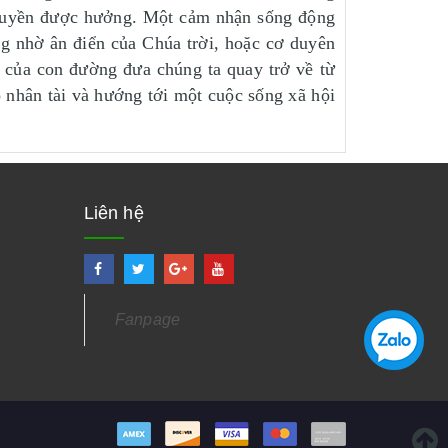
ó quyền được hưởng. Một cảm nhận sống động
g nhờ ân điển của Chúa trời, hoặc cơ duyên
u của con đường đưa chúng ta quay trở về từ
ộ nhân tài và hướng tới một cuộc sống xã hội
Liên hệ
Fanpage