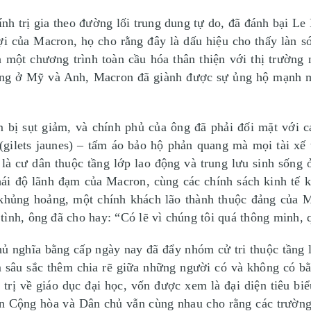
ị gia theo đường lối trung dung tự do, đã đánh bại Le P
lợi của Macron, họ cho rằng đây là dấu hiệu cho thấy làn 
ra một chương trình toàn cầu hóa thân thiện với thị trườn
ng ở Mỹ và Anh, Macron đã giành được sự ủng hộ mạnh mẽ 
ụt giảm, và chính phủ của ông đã phải đối mặt với các
(gilets jaunes) – tấm áo bảo hộ phản quang mà mọi tài xế 
là cư dân thuộc tầng lớp lao động và trung lưu sinh sống ở
 thái độ lãnh đạm của Macron, cùng các chính sách kinh tế
c khủng hoảng, một chính khách lão thành thuộc đảng của 
tình, ông đã cho hay: “Có lẽ vì chúng tôi quá thông minh,
ghĩa bằng cấp ngày nay đã đẩy nhóm cử tri thuộc tầng l
m sâu sắc thêm chia rẽ giữa những người có và không có b
 trị về giáo dục đại học, vốn được xem là đại diện tiêu bi
n Cộng hòa và Dân chủ vẫn cùng nhau cho rằng các trường 