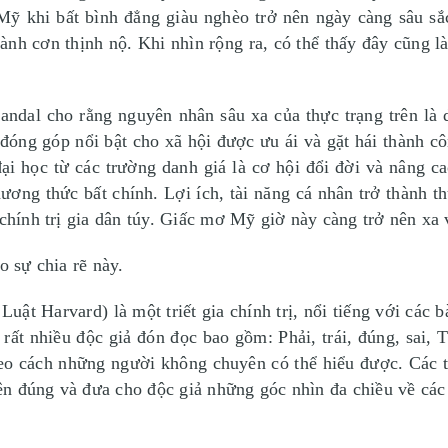
 Mỹ khi bất bình đẳng giàu nghèo trở nên ngày càng sâu sắ
nh cơn thịnh nộ. Khi nhìn rộng ra, có thể thấy đây cũng l
al cho rằng nguyên nhân sâu xa của thực trạng trên là d
đóng góp nổi bật cho xã hội được ưu ái và gặt hái thành c
đại học từ các trường danh giá là cơ hội đổi đời và nâng c
ơng thức bất chính. Lợi ích, tài năng cá nhân trở thành th
 chính trị gia dân túy. Giấc mơ Mỹ giờ này càng trở nên xa
 sự chia rẽ này.
uật Harvard) là một triết gia chính trị, nổi tiếng với các 
rất nhiều độc giả đón đọc bao gồm: Phải, trái, đúng, sai,
theo cách những người không chuyên có thể hiểu được. Các
n đúng và đưa cho độc giả những góc nhìn đa chiều về các 