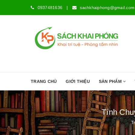
0937481636
|
sachkhaiphong@gmail.com
TRANG CHỦ
GIỚI THIỆU
SẢN PHẨM
Tính Chu
T