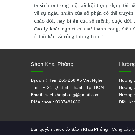
ta sinh ra trong một xã hội trọng dụng tà
về sự ngẫu nhiên của số phận có thể truyề
chào đời, hay bí ẩn của số mệnh, cuộc đời 
đạo lý khắc nghiệt của sự thành công, điều 
ít thù hằn và rộng lượng hơn.”
Sách Khai Phóng
Hướng
Địa chỉ:
Hẻm 266-268 Xô Viết Nghệ
Hướng 
Tĩnh, P. 21, Q. Bình Thạnh, Tp. HCM
Hướng d
Email:
sachkhaiphong@gmail.com
Hướng d
Điện thoại:
0937481636
Điều kh
Bản quyền thuộc về
Sách Khai Phóng
| Cung cấp 