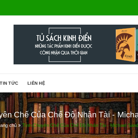
TIN TỨC
LIÊN HỆ
yên Chế Của Chế Độ Nhân Tài - Micha
rang chủ
Tính Chuyên Chế Của Chế Độ Nhân Tài - Michael Sand