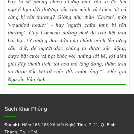
hay ta sẽ phóng chiếu những mặt xấu xí đó lên
người bạn đời thương yêu của mình và khiến tất cả
cùng bị tổn thương? Giống như thần 'Chiron', một
'wounded healer' - hay 'người chữa lành bị tổn
thương', Guy Corneau dường như đã trút hết mọi
bài học từ những đau đớn của chính mình lên từng
câu chữ, để người đọc chúng ta được xúc động,
được bật cười và bật khóc với những lời kể, lời diễn
giải đầy thanh lịch, tài hoa mà lắng đọng, thấm thía
do được đúc kết từ cuộc đời chính ông." - Độc giả
Nguyễn Vân Anh
Sách Khai Phóng
Địa chỉ:
Hẻm 266-268 Xô Viết Nghệ Tĩnh, P. 21, Q. Bình
Thạnh, Tp. HCM