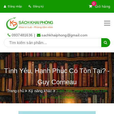
0
Giỏ hàng
Đăng nhập
Đăng ký
0937481636
|
sachkhaiphong@gmail.com
Tình Yêu, Hạnh Phúc Có Tồn Tại? -
Guy Corneau
Trang chủ
Kỹ năng khác
Tình Yêu, Hạnh Phúc Có Tồn
Tại? - Guy Corneau