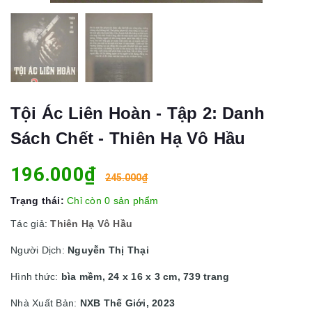
Tội Ác Liên Hoàn - Tập 2: Danh
Sách Chết - Thiên Hạ Vô Hầu
196.000₫
245.000₫
Trạng thái:
Chỉ còn 0 sản phẩm
Tác giả:
Thiên Hạ Vô Hầu
Người Dịch:
Nguyễn Thị Thại
Hình thức:
bìa mềm, 24 x 16 x 3 cm, 739 trang
Nhà Xuất Bản:
NXB Thế Giới, 2023