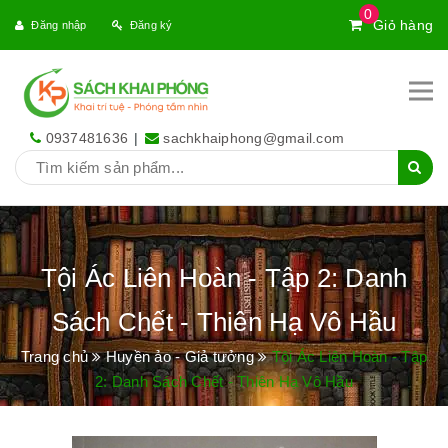
0
Giỏ hàng
Đăng nhập
Đăng ký
0937481636
|
sachkhaiphong@gmail.com
Tội Ác Liên Hoàn - Tập 2: Danh
Sách Chết - Thiên Hạ Vô Hầu
Trang chủ
Huyền ảo - Giả tưởng
Tội Ác Liên Hoàn - Tập
2: Danh Sách Chết - Thiên Hạ Vô Hầu