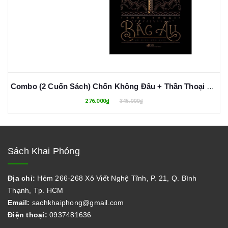
Combo (2 Cuốn Sách) Chốn Không Đâu + Thần Thoại Bắc Âu (Neil Gaiman)
276.000₫
345.000₫
Sách Khai Phóng
Địa chỉ:
Hẻm 266-268 Xô Viết Nghệ Tĩnh, P. 21, Q. Bình
Thạnh, Tp. HCM
Email:
sachkhaiphong@gmail.com
Điện thoại:
0937481636