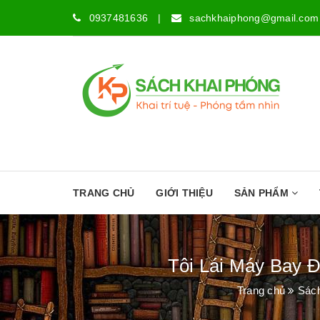
0937481636
|
sachkhaiphong@gmail.com
TRANG CHỦ
GIỚI THIỆU
SẢN PHẨM
Tôi Lái Máy Bay Đ
Trang chủ
Sác