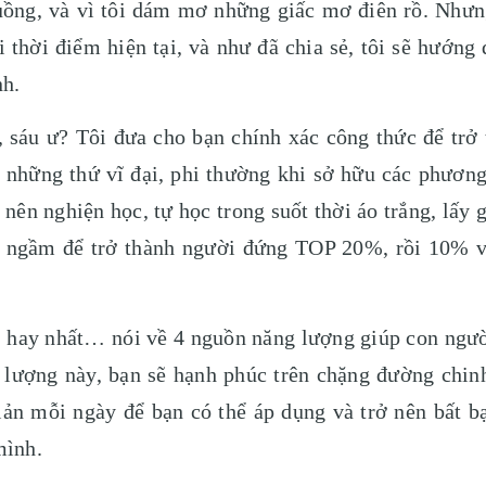
uồng, và vì tôi dám mơ những giấc mơ điên rồ. Nhưn
 thời điểm hiện tại, và như đã chia sẻ, tôi sẽ hướng
nh.
sáu ư? Tôi đưa cho bạn chính xác công thức để trở 
những thứ vĩ đại, phi thường khi sở hữu các phương
 nên nghiện học, tự học trong suốt thời áo trắng, l
ồ ngầm để trở thành người đứng TOP 20%, rồi 10% 
 hay nhất… nói về 4 nguồn năng lượng giúp con ngườ
lượng này, bạn sẽ hạnh phúc trên chặng đường chin
ản mỗi ngày để bạn có thể áp dụng và trở nên bất bạ
mình.