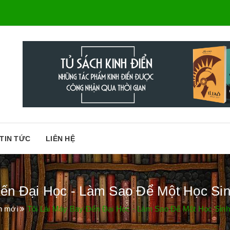
TIN TỨC
LIÊN HỆ
ến Đại Học - Làm Sao Để Một Học Sin
h mới
Tôi Lái Máy Bay Đến Đại Học - Làm Sao Để Một Học Sinh 