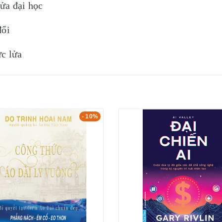
ửa đại học
đổi
ực lửa
- 10%