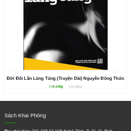
Đời Đôi Lần Lúng Túng (Truyện Dài) Nguyễn Đông Thức
119.200₫
149.000₫
Sách Khai Phóng
Địa chỉ:
Hẻm 266-268 Xô Viết Nghệ Tĩnh, P. 21, Q. Bình