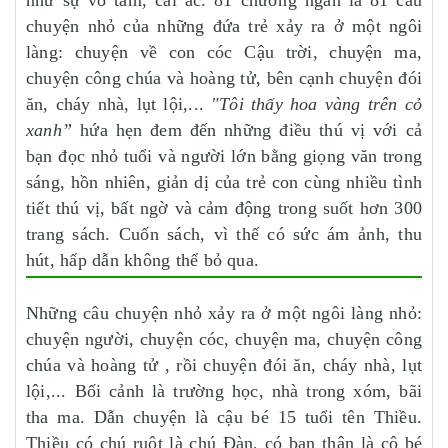
chuyện nhỏ của những đứa trẻ xảy ra ở một ngôi
làng: chuyện về con cóc Cậu trời, chuyện ma,
chuyện công chúa và hoàng tử, bên cạnh chuyện đói
ăn, cháy nhà, lụt lội,...
"Tôi thấy hoa vàng trên cỏ
xanh”
hứa hẹn đem đến những điều thú vị với cả
bạn đọc nhỏ tuổi và người lớn bằng giọng văn trong
sáng, hồn nhiên, giản dị của trẻ con cùng nhiều tình
tiết thú vị, bất ngờ và cảm động trong suốt hơn 300
trang sách. Cuốn sách, vì thế có sức ám ảnh, thu
hút, hấp dẫn không thể bỏ qua.
Những câu chuyện nhỏ xảy ra ở một ngôi làng nhỏ:
chuyện người, chuyện cóc, chuyện ma, chuyện công
chúa và hoàng tử , rồi chuyện đói ăn, cháy nhà, lụt
lội,... Bối cảnh là trường học, nhà trong xóm, bãi
tha ma. Dẫn chuyện là cậu bé 15 tuổi tên Thiều.
Thiều có chú ruột là chú Đàn, có bạn thân là cô bé