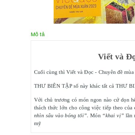
Mô tả
Viết và Đ
Cuối cùng thì Viết và Đọc - Chuyên đề mùa
THƯ BIÊN TẬP số này khác tất cả THƯ BIÊ
Với chủ trương có món ngon nào cứ dọn hế
thách thức lớn cho công việc tiếp theo củ
nhìn sâu vào bóng tối”
. Món
“khai vị”
lần 
mỹ