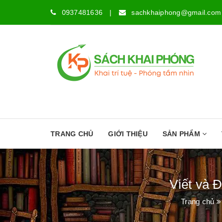
0937481636
|
sachkhaiphong@gmail.com
TRANG CHỦ
GIỚI THIỆU
SẢN PHẨM
Viết và 
Trang chủ