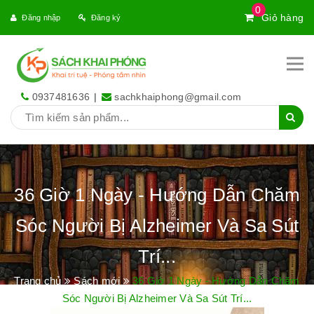
0
Giỏ hàng
Đăng nhập
Đăng ký
0937481636
|
sachkhaiphong@gmail.com
36 Giờ 1 Ngày - Hướng Dẫn Chăm
Sóc Người Bị Alzheimer Và Sa Sút
Trí...
Trang chủ
Sách mới
36 Giờ 1 Ngày - Hướng Dẫn Chăm
Sóc Người Bị Alzheimer Và Sa Sút Trí...