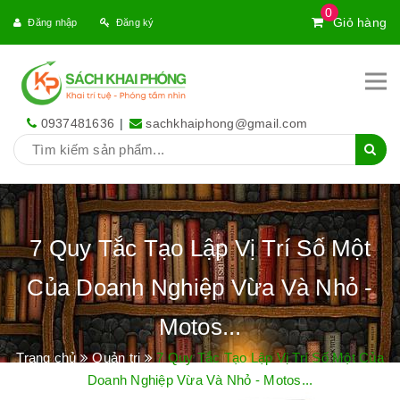
0
Giỏ hàng
Đăng nhập
Đăng ký
0937481636
|
sachkhaiphong@gmail.com
7 Quy Tắc Tạo Lập Vị Trí Số Một
Của Doanh Nghiệp Vừa Và Nhỏ -
Motos...
Trang chủ
Quản trị
7 Quy Tắc Tạo Lập Vị Trí Số Một Của
Doanh Nghiệp Vừa Và Nhỏ - Motos...