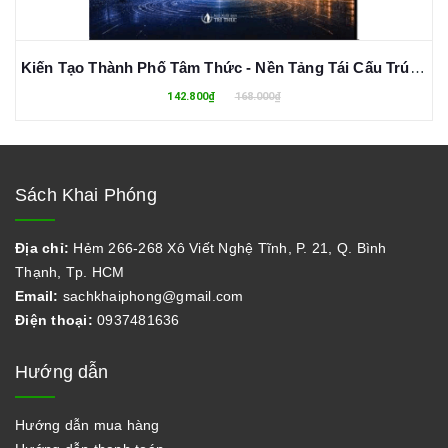
Kiến Tạo Thành Phố Tâm Thức - Nền Tảng Tái Cấu Trúc Hệ Điều Hành Bên Trong - Tạ Đức Tâm
142.800₫
168.000₫
Sách Khai Phóng
Địa chỉ:
Hẻm 266-268 Xô Viết Nghệ Tĩnh, P. 21, Q. Bình
Thạnh, Tp. HCM
Email:
sachkhaiphong@gmail.com
Điện thoại:
0937481636
Hướng dẫn
Hướng dẫn mua hàng