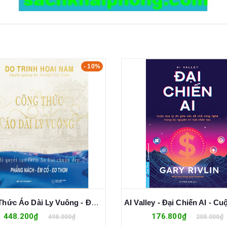
- 10%
Công Thức Áo Dài Ly Vuông - Đỗ Trịnh Hoài Nam
448.200₫
176.800₫
498.000₫
208.000₫