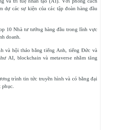
ng và trí tuệ nhân tạo (AI). Với phong cách
am dự các sự kiện của các tập đoàn hàng đầu
op 10 Nhà tư tưởng hàng đầu trong lĩnh vực
nh doanh.
nh và hội thảo bằng tiếng Anh, tiếng Đức và
như AI, blockchain và metaverse nhằm tăng
ơng trình tin tức truyền hình và có bằng đại
t phục.