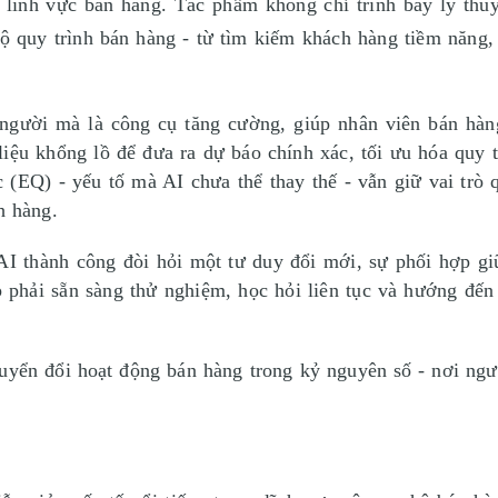
g lĩnh vực bán hàng. Tác phẩm không chỉ trình bày lý thu
bộ quy trình bán hàng - từ tìm kiếm khách hàng tiềm năng
người mà là công cụ tăng cường, giúp nhân viên bán hàn
iệu khổng lồ để đưa ra dự báo chính xác, tối ưu hóa quy t
 (EQ) - yếu tố mà AI chưa thể thay thế - vẫn giữ vai trò 
h hàng.
AI thành công đòi hỏi một tư duy đổi mới, sự phối hợp gi
p phải sẵn sàng thử nghiệm, học hỏi liên tục và hướng đến
chuyển đổi hoạt động bán hàng trong kỷ nguyên số - nơi ng