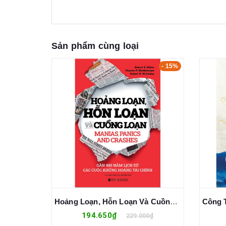
Sản phẩm cùng loại
- 5%
- 15%
Lê Quý Đôn - Danh Nhân Văn Hóa Thế Giới - Nguyễn Thanh
Hoảng Loạn, Hỗn Loạn Và Cuồng Loạn
194.650₫
0₫
229.000₫