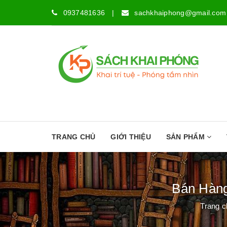
0937481636
|
sachkhaiphong@gmail.com
TRANG CHỦ
GIỚI THIỆU
SẢN PHẨM
Bán Hàng
Trang c