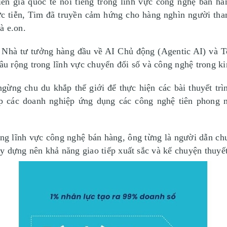
iễn giả quốc tế nổi tiếng trong lĩnh vực công nghệ bán hà
thực tiễn, Tim đã truyền cảm hứng cho hàng nghìn người th
à e.on.
Nhà tư tưởng hàng đầu về AI Chủ động (Agentic AI) và T
u rộng trong lĩnh vực chuyển đổi số và công nghệ trong ki
ừng chu du khắp thế giới để thực hiện các bài thuyết trì
úp các doanh nghiệp ứng dụng các công nghệ tiên phong 
ng lĩnh vực công nghệ bán hàng, ông từng là người dẫn chư
y dựng nên khả năng giao tiếp xuất sắc và kể chuyện thuyế