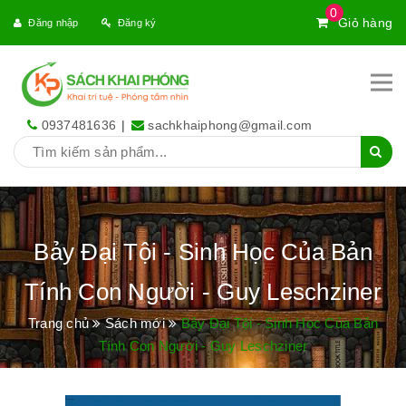
0
Giỏ hàng
Đăng nhập
Đăng ký
0937481636
|
sachkhaiphong@gmail.com
Bảy Đại Tội - Sinh Học Của Bản
Tính Con Người - Guy Leschziner
Trang chủ
Sách mới
Bảy Đại Tội - Sinh Học Của Bản
Tính Con Người - Guy Leschziner