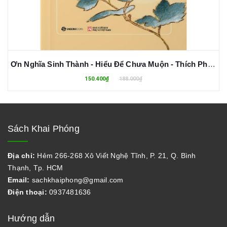
Ơn Nghĩa Sinh Thành - Hiểu Để Chưa Muộn - Thích Pháp Hòa
150.400₫
188.000₫
Sách Khai Phóng
Địa chỉ:
Hẻm 266-268 Xô Viết Nghệ Tĩnh, P. 21, Q. Bình
Thạnh, Tp. HCM
Email:
sachkhaiphong@gmail.com
Điện thoại:
0937481636
Hướng dẫn