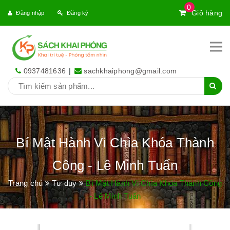
0
Giỏ hàng
Đăng nhập
Đăng ký
0937481636
|
sachkhaiphong@gmail.com
Bí Mật Hành Vi Chìa Khóa Thành
Công - Lê Minh Tuấn
Trang chủ
Tư duy
Bí Mật Hành Vi Chìa Khóa Thành Công
- Lê Minh Tuấn