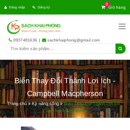
0
Giỏ hàng
Đăng nhập
Đăng ký
0937481636
|
sachkhaiphong@gmail.com
Biến Thay Đổi Thành Lợi Ích -
Campbell Macpherson
Trang chủ
Kỹ năng sống
Biến Thay Đổi Thành Lợi Ích -
Campbell Macpherson