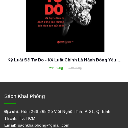
Kỷ Luật Để Tự Do - Kỷ Luật Chính Là Hành Động Yêu Thương Bản Thân Cao Cấp Nhất - Phi Hồng Huy
211.650₫
249.000₫
Sách Khai Phóng
Địa chỉ:
Hẻm 266-268 Xô Viết Nghệ Tĩnh, P. 21, Q. Bình
Thạnh, Tp. HCM
Email:
sachkhaiphong@gmail.com