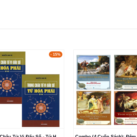
- 10%
Combo (4 Cuốn Sách): Đêm thứ mười hai + Những người vợ vui vẻ ở Windsor + Chuyện không có gì mà ầm ĩ + Tình Hận Othello - William Shakespeare