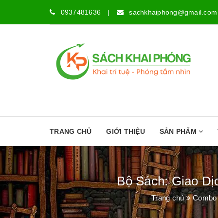
0937481636
|
sachkhaiphong@gmail.com
TRANG CHỦ
GIỚI THIỆU
SẢN PHẨM
Bộ Sách: Giao Dị
Trang chủ
Combo 