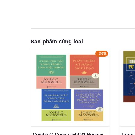
Sản phẩm cùng loại
- 20%
- 15%
Combo (4 Cuốn sách) 21 Nguyên Tắc Vàng Của Nghệ Thuật Lãnh Đạo - 21 Phẩm Chất Vàng Của Nhà Lãnh Đạo - 17 Nguyên Tắc Vàng Trong Làm Việc Nhóm - Phát Triển Kỹ Năng Lãnh Đạo - John C. Maxwell
Trung Châu Tử Vi Đẩu Số - Tứ Hóa Phái (Bộ 2 Tập)