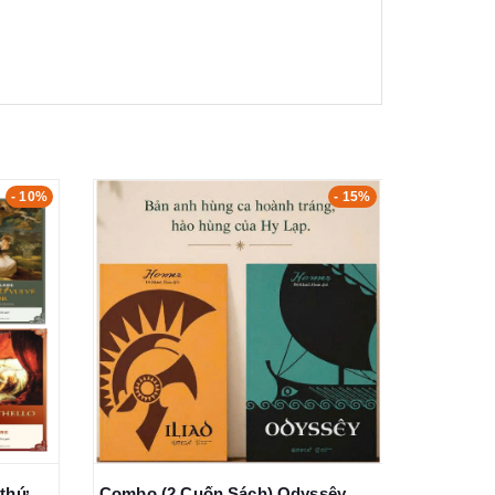
- 15%
- 15%
Combo (2 Cuốn Sách) Odyssêy + Iliad (Homer)
Bộ Sách Phan Thuận An Với Huế - Lịch Sử Xứ Huế, Văn Hóa Xứ Huế, Cổ Tích Xứ Huế (Bộ Hộp)