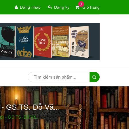
0
Đăng nhập
Đăng ký
Giỏ hàng
- GS.TS. Đỗ Vă...
) - GS.TS. Đỗ Vă...