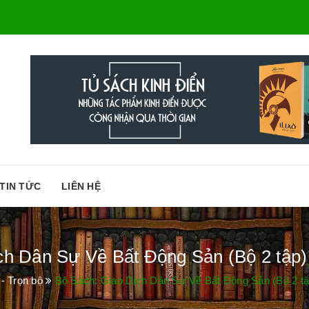
TIN TỨC
LIÊN HỆ
ch Dân Sự Về Bất Động Sản (Bộ 2 tập) 
- Trọn bộ
Bộ Sách: Giao Dịch Dân Sự Về Bất Động Sản (Bộ 2 tập