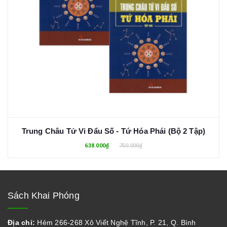
Trung Châu Tử Vi Đẩu Số - Tứ Hóa Phái (Bộ 2 Tập)
638.000₫
750.000₫
Sách Khai Phóng
Địa chỉ:
Hẻm 266-268 Xô Viết Nghệ Tĩnh, P. 21, Q. Bình