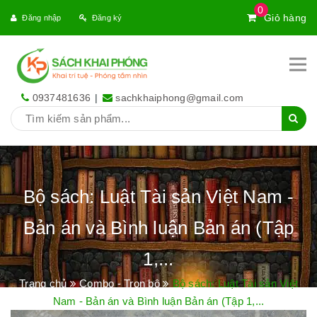
0
Giỏ hàng
Đăng nhập
Đăng ký
0937481636
|
sachkhaiphong@gmail.com
Bộ sách: Luật Tài sản Việt Nam -
Bản án và Bình luận Bản án (Tập
1,...
Trang chủ
Combo - Trọn bộ
Bộ sách: Luật Tài sản Việt
Nam - Bản án và Bình luận Bản án (Tập 1,...