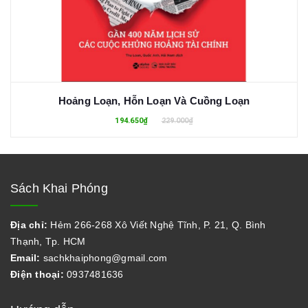
Hoảng Loạn, Hỗn Loạn Và Cuồng Loạn
194.650₫
229.000₫
Sách Khai Phóng
Địa chỉ:
Hẻm 266-268 Xô Viết Nghệ Tĩnh, P. 21, Q. Bình
Thạnh, Tp. HCM
Email:
sachkhaiphong@gmail.com
Điện thoại:
0937481636