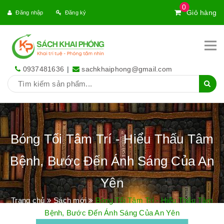
0
Giỏ hàng
Đăng nhập
Đăng ký
0937481636
|
sachkhaiphong@gmail.com
Bóng Tối Tâm Trí - Hiểu Thấu Tâm
Bệnh, Bước Đến Ánh Sáng Của An
Yên
Trang chủ
Sách mới
Bóng Tối Tâm Trí - Hiểu Thấu Tâm
Bệnh, Bước Đến Ánh Sáng Của An Yên