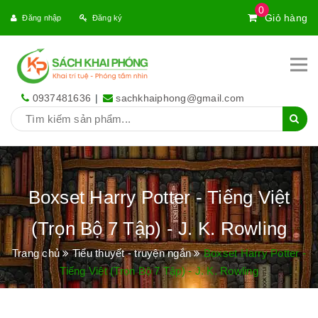
0
Giỏ hàng
Đăng nhập
Đăng ký
0937481636
|
sachkhaiphong@gmail.com
Boxset Harry Potter - Tiếng Việt
(Trọn Bộ 7 Tập) - J. K. Rowling
Trang chủ
Tiểu thuyết - truyện ngắn
Boxset Harry Potter -
Tiếng Việt (Trọn Bộ 7 Tập) - J. K. Rowling