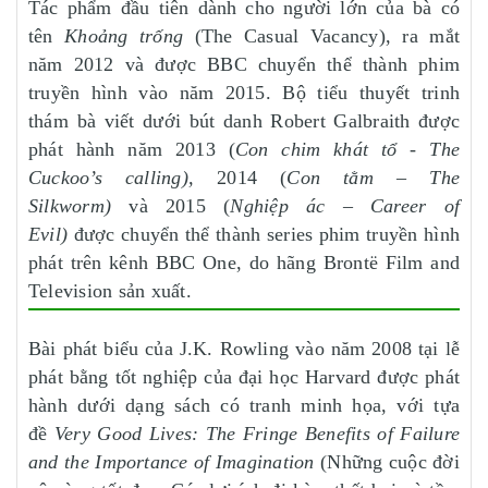
Tác phẩm đầu tiên dành cho người lớn của bà có
tên
Khoảng trống
(The Casual Vacancy), ra mắt
năm 2012 và được BBC chuyển thể thành phim
truyền hình vào năm 2015. Bộ tiểu thuyết trinh
thám bà viết dưới bút danh Robert Galbraith được
phát hành năm 2013 (
Con chim khát tổ - The
Cuckoo’s calling),
2014 (
Con tằm – The
Silkworm)
và 2015 (
Nghiệp ác – Career of
Evil)
được chuyển thể thành series phim truyền hình
phát trên kênh BBC One, do hãng Brontë Film and
Television sản xuất.
Bài phát biểu của J.K. Rowling vào năm 2008 tại lễ
phát bằng tốt nghiệp của đại học Harvard được phát
hành dưới dạng sách có tranh minh họa, với tựa
đề
Very Good Lives: The Fringe Benefits of Failure
and the Importance of Imagination
(Những cuộc đời