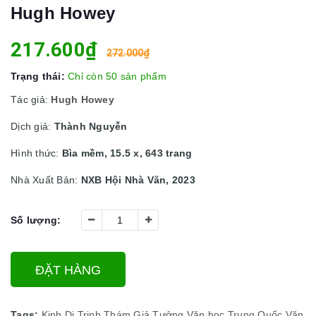
Hugh Howey
217.600₫
272.000₫
Trạng thái:
Chỉ còn 50 sản phẩm
Tác giả:
Hugh Howey
Dịch giả:
Thành Nguyễn
Hình thức:
Bìa mềm, 15.5 x, 643 trang
Nhà Xuất Bản:
NXB Hội Nhà Văn, 2023
Số lượng:
ĐẶT HÀNG
Tags:
Kinh Dị
Trinh Thám
Giả Tưởng
Văn học Trung Quốc
Văn