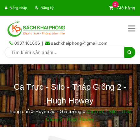
0
Giỏ hàng
Đăng nhập
Đăng ký
0937481636
|
sachkhaiphong@gmail.com
Ca Trực - Silo - Tháp Giống 2 -
Hugh Howey
Trang chủ
Huyền ảo - Giả tưởng
Ca Trực - Silo - Tháp
Giống 2 - Hugh Howey