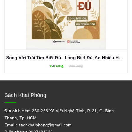
Sống Với Trái Tim Biết Đủ - Lòng Biết Đủ, An Nhiều Hơn - Thích Pháp Hòa
150.400₫
188.000₫
Sách Khai Phóng
Địa chỉ:
Hẻm 266-268 Xô Viết Nghệ Tĩnh, P. 21, Q. Bình
Thạnh, Tp. HCM
Email:
sachkhaiphong@gmail.com
Điện thoại:
0937481636