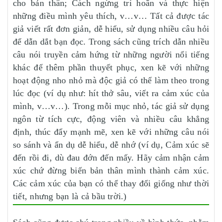
cho bản thân; Cách ngừng trì hoãn và thực hiện
những điều mình yêu thích, v…v… Tất cả được tác
giả viết rất đơn giản, dễ hiểu, sử dụng nhiều câu hỏi
để dẫn dắt bạn đọc. Trong sách cũng trích dẫn nhiều
câu nói truyền cảm hứng từ những người nổi tiếng
khác để thêm phần thuyết phục, xen kẽ với những
hoạt động nho nhỏ mà độc giả có thể làm theo trong
lúc đọc (ví dụ như: hít thở sâu, viết ra cảm xúc của
mình, v…v…). Trong mỗi mục nhỏ, tác giả sử dụng
ngôn từ tích cực, động viên và nhiều câu khẳng
định, thúc đẩy mạnh mẽ, xen kẽ với những câu nói
so sánh và ẩn dụ dễ hiểu, dễ nhớ (ví dụ, Cảm xúc sẽ
đến rồi đi, dù đau đớn đến mấy. Hãy cảm nhận cảm
xúc chứ đừng biến bản thân mình thành cảm xúc.
Các cảm xúc của bạn có thể thay đổi giống như thời
tiết, nhưng bạn là cả bầu trời.)