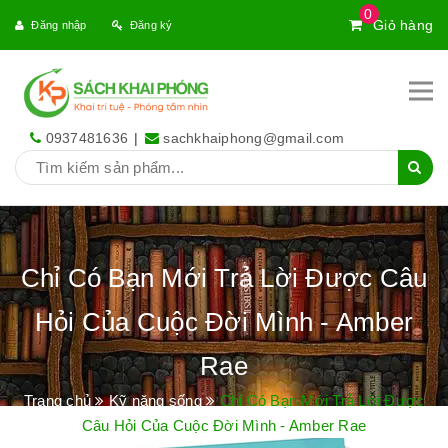
0
Giỏ hàng
Đăng nhập
Đăng ký
0937481636
|
sachkhaiphong@gmail.com
Chỉ Có Bạn Mới Trả Lời Được Câu
Hỏi Của Cuộc Đời Mình - Amber
Rae
Trang chủ
Kỹ năng sống
Chỉ Có Bạn Mới Trả Lời Được
Câu Hỏi Của Cuộc Đời Mình - Amber Rae