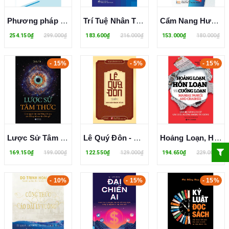
Phương pháp luận nghiên cứu khoa học trong kỷ nguyên số - Nguyễn Đăng Tính; Nguyễn Trịnh Chung (đồng chủ biên)
Trí Tuệ Nhân Tạo – Cách Tiếp Cận Hiện Đại - Đinh Mạnh Tường
Cẩm Nang Hướng Dẫn Kinh Doanh Online Cho Các Cá Nhân, Hộ Gia Đình - TS. Trần Thị Thập
254.150₫
299.000₫
183.600₫
216.000₫
153.000₫
180.000₫
- 15%
- 5%
- 15%
Lược Sử Tâm Thức - Con Người Tin Vào Đấng Tối Cao, Còn Đấng Tối Cao Tin Điều Gì? - Tuấn Vũ
Lê Quý Đôn - Danh Nhân Văn Hóa Thế Giới - Nguyễn Thanh
Hoảng Loạn, Hỗn Loạn Và Cuồng Loạn
169.150₫
199.000₫
122.550₫
129.000₫
194.650₫
229.000₫
- 10%
- 15%
- 15%