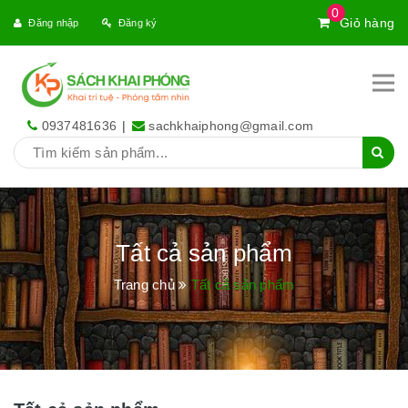
0
Giỏ hàng
Đăng nhập
Đăng ký
0937481636
|
sachkhaiphong@gmail.com
Tất cả sản phẩm
Trang chủ
Tất cả sản phẩm