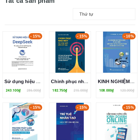
Tất cả sản phẩm
Thứ tự
- 15%
- 15%
- 10%
Sử dụng hiệu quả DeepSeek Tối ưu năng suất một cách thông minh, hiệu quả và sáng tạo - Lư Sâm Hoàng
Chinh phục nhà máy từ lính mới đến sếp xịn - Trở thành thủ lĩnh kiến tạo: Đập tan vấn đề tận gốc, dẫn dắt thay đổi & kiến tạo nhà máy chuẩn WCM
KINH NGHIỆM CỦA TRUNG QUỐC VỀ XÂY DỰNG CHÍNH SÁCH XÃ HỘI, AN SINH XÃ HỘI VÀ BÀI HỌC CHO VIỆT NAM
243.100₫
286.000₫
182.750₫
215.000₫
108.000₫
120.000₫
- 15%
- 15%
- 15%