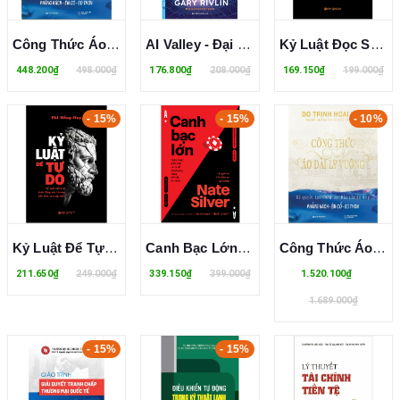
Công Thức Áo Dài Ly Vuông - Đỗ Trịnh Hoài Nam
AI Valley - Đại Chiến AI - Cuộc Đua Tỷ Đô Giữa Các Đế Chế Công Nghệ Trong Kỷ Nguyên Trí Tuệ Nhân Tạo - Gary Rivlin
Kỷ Luật Đọc Sách - Xây Dựng Thói Quen Đọc Sách Và Biến Tri Thức Thành Tiền - Phi Hồng Huy
448.200₫
498.000₫
176.800₫
208.000₫
169.150₫
199.000₫
- 15%
- 15%
- 10%
Kỷ Luật Để Tự Do - Kỷ Luật Chính Là Hành Động Yêu Thương Bản Thân Cao Cấp Nhất - Phi Hồng Huy
Canh Bạc Lớn - Nghệ Thuật Kiểm Soát Rủi Ro Để Thành Công Trong Thời Đại Bất Định - Nate Silver
Công Thức Áo Dài Ly Vuông (Bìa Cứng) - Đỗ Trịnh Hoài Nam
211.650₫
249.000₫
339.150₫
399.000₫
1.520.100₫
1.689.000₫
- 15%
- 15%