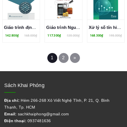
Giáo trình định tuyến và chuyển mạch
Giáo trình Nguyên lý kiểm toán
Xử lý số tín hiệu - Hoàng Lê Uyên Thục, Hồ Phước Tiến, Trần Thị Minh Hạnh
142.800₫
168.000₫
117.300₫
138.000₫
168.300₫
198.000₫
1
2
»
Sách Khai Phóng
Địa chỉ:
Hẻm 266-268 Xô Viết Nghệ Tĩnh, P. 21, Q. Bình
Thạnh, Tp. HCM
Email:
sachkhaiphong@gmail.com
Điện thoại:
0937481636