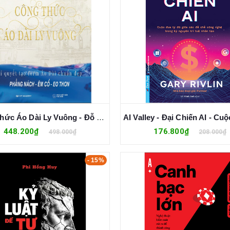
Công Thức Áo Dài Ly Vuông - Đỗ Trịnh Hoài Nam
448.200₫
176.800₫
498.000₫
208.000₫
- 15%