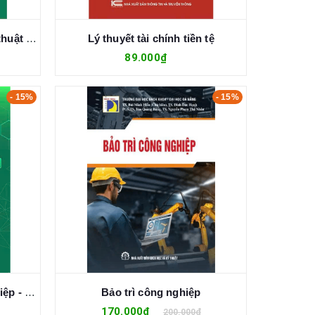
Điều khiển tự động trong kỹ thuật lạnh và điều hoà không khí - TS. Đinh Văn Thành
Lý thuyết tài chính tiền tệ
89.000₫
- 15%
- 15%
Giáo trình hóa sinh công nghiệp - Lê Ngọc Tú
Bảo trì công nghiệp
170.000₫
200.000₫