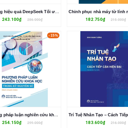
Sử dụng hiệu quả DeepSeek Tối ưu năng suất một cách thông minh, hiệu quả và sáng tạo - Lư Sâm Hoàng
243.100₫
182.750₫
286.000₫
215.000₫
- 15%
Phương pháp luận nghiên cứu khoa học trong kỷ nguyên số - Nguyễn Đăng Tính; Nguyễn Trịnh Chung (đồng chủ biên)
254.150₫
183.600₫
299.000₫
216.000₫