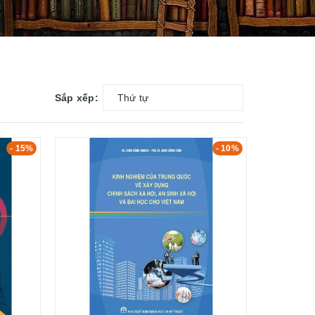
Sắp xếp:
Thứ tự
- 15%
- 10%