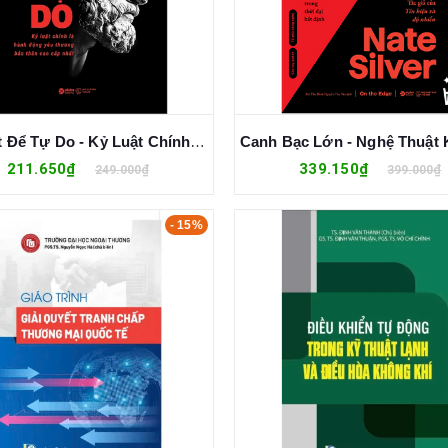
Kỷ Luật Để Tự Do - Kỷ Luật Chính Là Hành Động Yêu Thương Bản Thân Cao Cấp Nhất - Phi Hồng Huy
211.650₫
339.150₫
249.000₫
399.000₫
- 15%