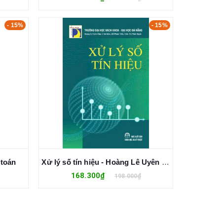
- 15%
- 15%
 toán
Xử lý số tín hiệu - Hoàng Lê Uyên Thục, Hồ Phước Tiến, Trần Thị Minh Hạnh
168.300₫
198.000₫