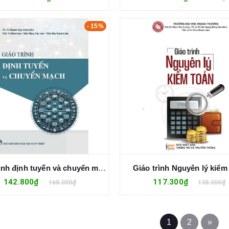
- 15%
Giáo trình định tuyến và chuyển mạch
Giáo trình Nguyên lý kiểm
142.800₫
117.300₫
168.000₫
138.000₫
1
2
»