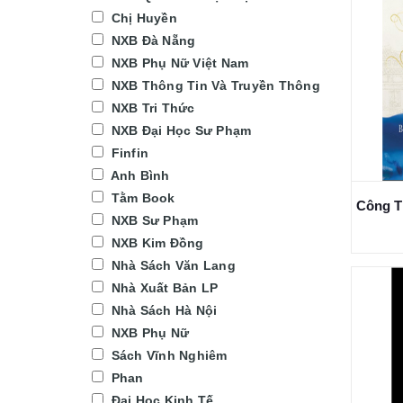
Chị Huyền
NXB Đà Nẵng
NXB Phụ Nữ Việt Nam
NXB Thông Tin Và Truyền Thông
NXB Tri Thức
NXB Đại Học Sư Phạm
Finfin
Anh Bình
Tằm Book
NXB Sư Phạm
NXB Kim Đồng
Nhà Sách Văn Lang
Nhà Xuất Bản LP
Nhà Sách Hà Nội
NXB Phụ Nữ
Sách Vĩnh Nghiêm
Phan
Đại Học Kinh Tế