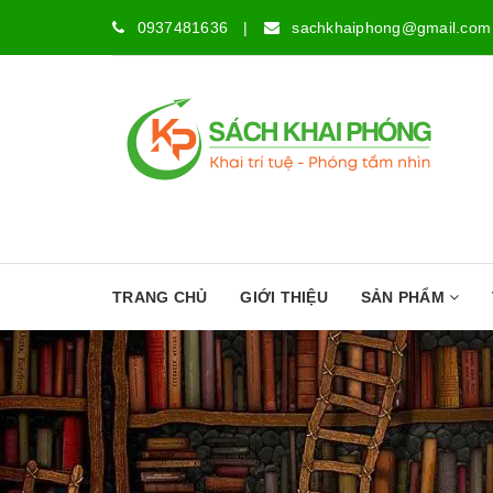
0937481636
|
sachkhaiphong@gmail.com
TRANG CHỦ
GIỚI THIỆU
SẢN PHẨM