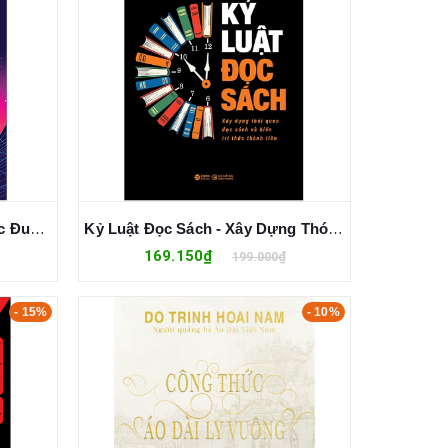
AI Valley - Đại Chiến AI - Cuộc Đua Tỷ Đô Giữa Các Đế Chế Công Nghệ Trong Kỷ Nguyên Trí Tuệ Nhân Tạo - Gary Rivlin
Kỷ Luật Đọc Sách - Xây Dựng Thói Quen Đọc Sách Và Biến Tri Thức Thành Tiền - Phi Hồng Huy
169.150₫
199.000₫
- 15%
- 10%