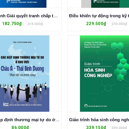
Giáo trình Giải quyết tranh chấp thương mại quốc tế
182.750₫
229.500₫
215.000₫
270.000₫
Các hiệp định thương mại tự do ở khu vực Châu Á - Thái Bình Dương, thực thi và triển vọng
86.000₫
339.150₫
399.000₫