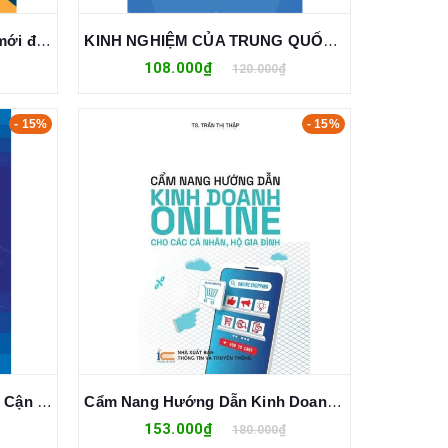
Chinh phục nhà máy từ lính mới đến sếp xịn - Trở thành thủ lĩnh kiến tạo: Đập tan vấn đề tận gốc, dẫn dắt thay đổi & kiến tạo nhà máy chuẩn WCM
KINH NGHIỆM CỦA TRUNG QUỐC VỀ XÂY DỰNG CHÍNH SÁCH XÃ HỘI, AN SINH XÃ HỘI VÀ BÀI HỌC CHO VIỆT NAM
108.000₫
120.000₫
- 15%
- 15%
Trí Tuệ Nhân Tạo – Cách Tiếp Cận Hiện Đại - Đinh Mạnh Tường
Cẩm Nang Hướng Dẫn Kinh Doanh Online Cho Các Cá Nhân, Hộ Gia Đình - TS. Trần Thị Thập
153.000₫
180.000₫