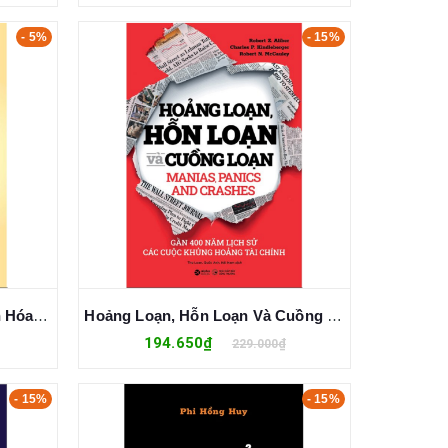
- 5%
- 15%
Lê Quý Đôn - Danh Nhân Văn Hóa Thế Giới - Nguyễn Thanh
Hoảng Loạn, Hỗn Loạn Và Cuồng Loạn
194.650₫
229.000₫
- 15%
- 15%