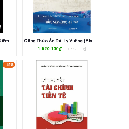
Canh Bạc Lớn - Nghệ Thuật Kiểm Soát Rủi Ro Để Thành Công Trong Thời Đại Bất Định - Nate Silver
Công Thức Áo Dài Ly Vuông (Bìa Cứng) - Đỗ Trịnh Hoài Nam
1.520.100₫
1.689.000₫
- 15%