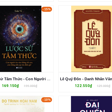
- 15%
Lược Sử Tâm Thức - Con Người Tin Vào Đấng Tối Cao, Còn Đấng Tối Cao Tin Điều Gì? - Tuấn Vũ
169.150₫
122.550₫
199.000₫
129.000₫
- 10%