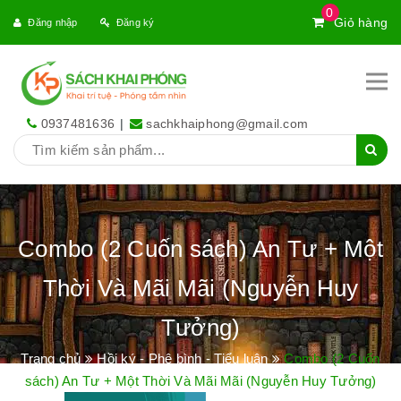
0
Giỏ hàng
Đăng nhập
Đăng ký
0937481636
|
sachkhaiphong@gmail.com
Combo (2 Cuốn sách) An Tư + Một
Thời Và Mãi Mãi (Nguyễn Huy
Tưởng)
Trang chủ
Hồi ký - Phê bình - Tiểu luận
Combo (2 Cuốn
sách) An Tư + Một Thời Và Mãi Mãi (Nguyễn Huy Tưởng)