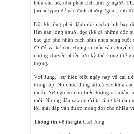
hiệu của nó, nhà phân tích tâm lý người Th
(archétype) để xác định những “gen” tinh th
Đôi khi ông phải đánh đổi cách trình bày 
làm nản lòng người đọc (kể cả những độc gi
bao giờ phủ nhận cách nhìn nhận sáng suốt c
đề đó và kể cho chúng ta một câu chuyện th
những chuyến phiêu lưu kỳ thú trong thế gi
tượng.
Với Jung, “sự hiểu biết ngày nay về cái ti
trung lập. Nó chứa đựng tất cả các khía cạn
muội. Sự nghiên cứu biểu tượng cá nhân c
mối. Nhưng dầu sao người ta cũng bắt đầu n
lời giải đáp vẫn được mong đợi cho nhiều vấ
Thông tin về tác giả
Carl Jung