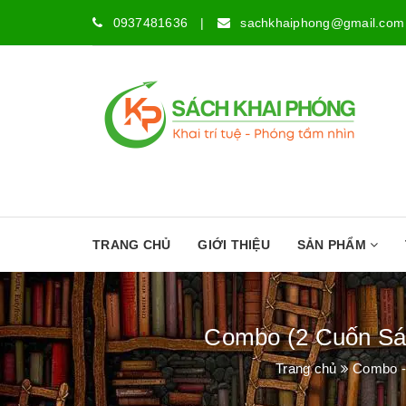
0937481636
|
sachkhaiphong@gmail.com
TRANG CHỦ
GIỚI THIỆU
SẢN PHẨM
Combo (2 Cuốn Sác
Trang chủ
Combo -