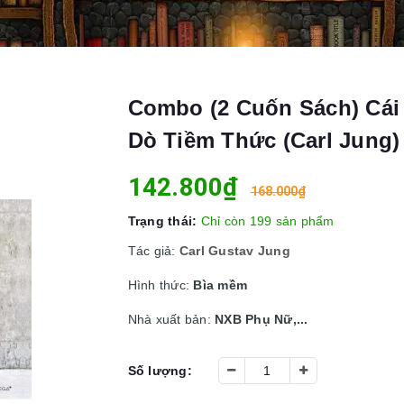
Combo (2 Cuốn Sách) Cái
Dò Tiềm Thức (Carl Jung)
142.800₫
168.000₫
Trạng thái:
Chỉ còn 199 sản phẩm
Tác giả:
Carl Gustav Jung
Hình thức:
Bìa mềm
Nhà xuất bản:
NXB Phụ Nữ,...
Số lượng: