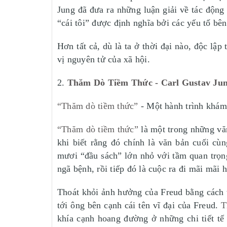
Jung đã đưa ra những luận giải về tác động
“cái tôi” được định nghĩa bởi các yếu tố bên
Hơn tất cả, dù là ta ở thời đại nào, độc lậ
vị nguyên tử của xã hội.
2.
Thăm Dò Tiềm Thức - Carl Gustav Ju
“Thăm dò tiềm thức”
- Một hành trình khám 
“Thăm dò tiềm thức”
là một trong những vă
khi biết rằng đó chính là văn bản cuối cù
mươi “đầu sách” lớn nhỏ với tầm quan trọn
ngã bệnh, rồi tiếp đó là cuộc ra đi mãi mãi
Thoát khỏi ảnh hưởng của Freud bằng cách th
tới ông bên cạnh cái tên vĩ đại của Freud.
T
khía cạnh hoang đường ở những chi tiết tế