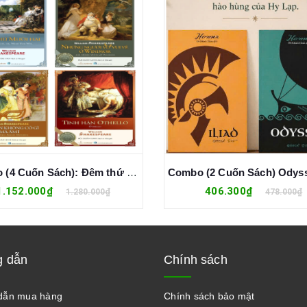
Combo (4 Cuốn Sách): Đêm thứ mười hai + Những người vợ vui vẻ ở Windsor + Chuyện không có gì mà ầm ĩ + Tình Hận Othello - William Shakespeare
1.152.000₫
406.300₫
1.280.000₫
478.000₫
 dẫn
Chính sách
dẫn mua hàng
Chính sách bảo mật