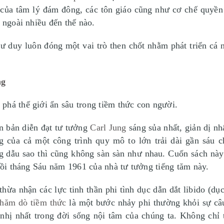
 của tâm lý đám đông, các tôn giáo cũng như cơ chế quyền 
 ngoài nhiều đến thế nào.
p tư duy luôn đóng một vai trò then chốt nhằm phát triển cá
ng
phá thế giới ẩn sâu trong tiềm thức con người.
n bản diễn đạt tư tưởng
Carl Jung
sáng sủa nhất, giản dị nh
ng của cả một công trình quy mô to lớn trải dài gần sá
g dẫu sao thì cũng không sàn sàn như nhau. Cuốn sách nà
 hồi tháng Sáu năm 1961 của nhà tư tưởng tiếng tăm này.
ừa nhận các lực tinh thần phi tình dục dẫn dắt libido (dục
hăm dò tiềm thức
là một bước nhảy phi thường khỏi sự câ
 nhị nhất trong đời sống nội tâm của chúng ta. Không chỉ 