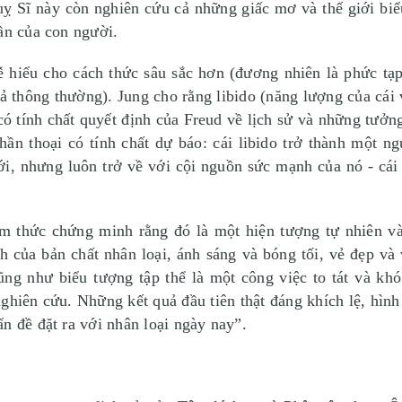
uỵ Sĩ này còn nghiên cứu cả những giấc mơ và thế giới bi
ần của con người.
dễ hiểu cho cách thức sâu sắc hơn (đương nhiên là phức tạ
ả thông thường). Jung cho rằng libido (năng lượng của cái 
ó tính chất quyết định của Freud về lịch sử và những tưởn
ần thoại có tính chất dự báo: cái libido trở thành một n
ới, nhưng luôn trở về với cội nguồn sức mạnh của nó - cái
ềm thức chứng minh rằng đó là một hiện tượng tự nhiên và 
h của bản chất nhân loại, ánh sáng và bóng tối, vẻ đẹp và v
ũng như biểu tượng tập thể là một công việc to tát và k
ghiên cứu. Những kết quả đầu tiên thật đáng khích lệ, hình
n đề đặt ra với nhân loại ngày nay”.