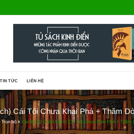
TIN TỨC
LIÊN HỆ
h) Cái Tôi Chưa Khai Phá + Thăm Dò 
 Trọn bộ
Combo (2 Cuốn Sách) Cái Tôi Chưa Khai Phá + Thăm D