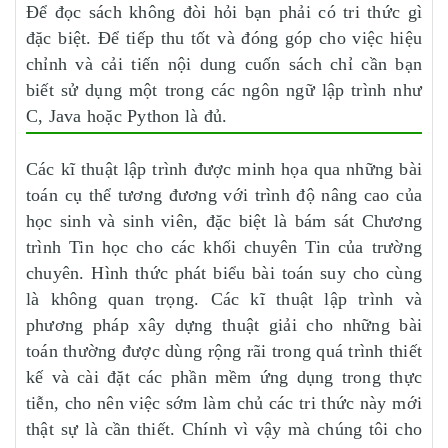
Để đọc sách không đòi hỏi bạn phải có tri thức gì
đặc biệt. Để tiếp thu tốt và đóng góp cho việc hiệu
chỉnh và cải tiến nội dung cuốn sách chỉ cần bạn
biết sử dụng một trong các ngôn ngữ lập trình như
C, Java hoặc Python là đủ.
Các kĩ thuật lập trình được minh họa qua những bài
toán cụ thể tương đương với trình độ nâng cao của
học sinh và sinh viên, đặc biệt là bám sát Chương
trình Tin học cho các khối chuyên Tin của trường
chuyên. Hình thức phát biểu bài toán suy cho cùng
là không quan trọng. Các kĩ thuật lập trình và
phương pháp xây dựng thuật giải cho những bài
toán thường được dùng rộng rãi trong quá trình thiết
kế và cài đặt các phần mềm ứng dụng trong thực
tiễn, cho nên việc sớm làm chủ các tri thức này mới
thật sự là cần thiết. Chính vì vậy mà chúng tôi cho