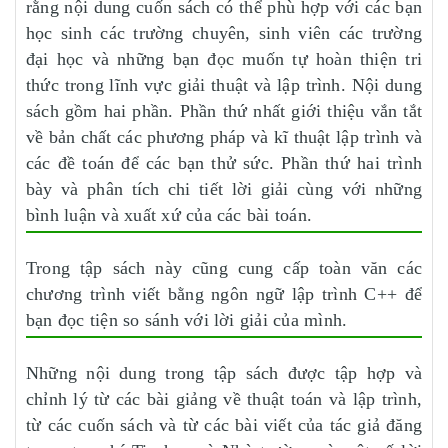
rằng nội dung cuốn sách có thể phù hợp với các bạn
học sinh các trường chuyên, sinh viên các trường
đại học và những bạn đọc muốn tự hoàn thiện tri
thức trong lĩnh vực giải thuật và lập trình. Nội dung
sách gồm hai phần. Phần thứ nhất giới thiệu vắn tắt
về bản chất các phương pháp và kĩ thuật lập trình và
các đề toán để các bạn thử sức. Phần thứ hai trình
bày và phân tích chi tiết lời giải cùng với những
bình luận và xuất xứ của các bài toán.
Trong tập sách này cũng cung cấp toàn văn các
chương trình viết bằng ngôn ngữ lập trình C++ để
bạn đọc tiện so sánh với lời giải của mình.
Những nội dung trong tập sách được tập hợp và
chỉnh lý từ các bài giảng về thuật toán và lập trình,
từ các cuốn sách và từ các bài viết của tác giả đăng