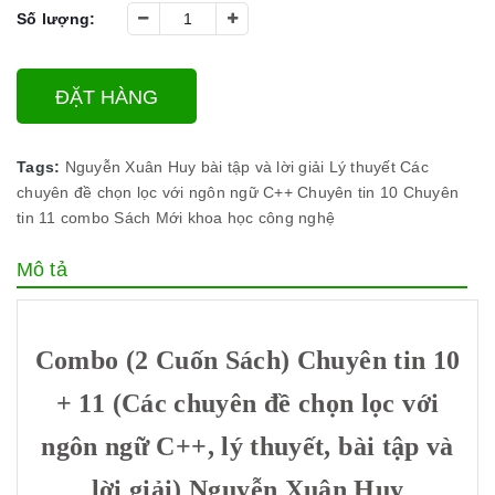
Số lượng:
ĐẶT HÀNG
Tags:
Nguyễn Xuân Huy
bài tập và lời giải
Lý thuyết
Các
chuyên đề chọn lọc với ngôn ngữ C++
Chuyên tin 10
Chuyên
tin 11
combo
Sách Mới
khoa học công nghệ
Mô tả
Combo (2 Cuốn Sách) Chuyên tin 10
+ 11 (Các chuyên đề chọn lọc với
ngôn ngữ C++, lý thuyết, bài tập và
lời giải) Nguyễn Xuân Huy