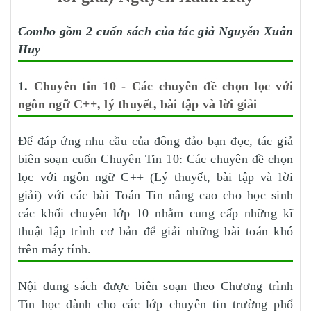
Combo gồm 2 cuốn sách của tác giả Nguyễn Xuân
Huy
1.
Chuyên tin 10 - Các chuyên đề chọn lọc với
ngôn ngữ C++, lý thuyết, bài tập và lời giải
Để đáp ứng nhu cầu của đông đảo bạn đọc, tác giả
biên soạn cuốn Chuyên Tin 10: Các chuyên đề chọn
lọc với ngôn ngữ C++ (Lý thuyết, bài tập và lời
giải) với các bài Toán Tin nâng cao cho học sinh
các khối chuyên lớp 10 nhằm cung cấp những kĩ
thuật lập trình cơ bản để giải những bài toán khó
trên máy tính.
Nội dung sách được biên soạn theo Chương trình
Tin học dành cho các lớp chuyên tin trường phổ