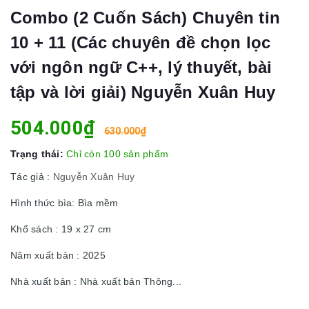
Combo (2 Cuốn Sách) Chuyên tin
10 + 11 (Các chuyên đề chọn lọc
với ngôn ngữ C++, lý thuyết, bài
tập và lời giải) Nguyễn Xuân Huy
504.000₫
630.000₫
Trạng thái:
Chỉ còn 100 sản phẩm
Tác giả :
Nguyễn Xuân Huy
Hình thức bìa: Bìa mềm
Khổ sách : 19 x 27 cm
Năm xuất bản : 2025
Nhà xuất bản : Nhà xuất bản Thông...