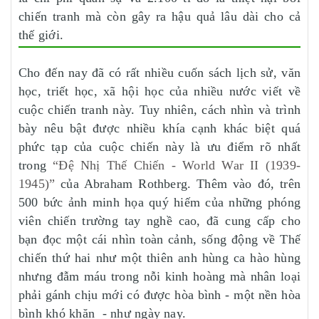
chiến tranh mà còn gây ra hậu quả lâu dài cho cả
thế giới.
Cho đến nay đã có rất nhiều cuốn sách lịch sử, văn
học, triết học, xã hội học của nhiều nước viết về
cuộc chiến tranh này. Tuy nhiên, cách nhìn và trình
bày nêu bật được nhiều khía cạnh khác biệt quá
phức tạp của cuộc chiến này là ưu điểm rõ nhất
trong
“Đệ Nhị Thế Chiến - World War II (1939-
1945)”
của Abraham Rothberg. Thêm vào đó, trên
500 bức ảnh minh họa quý hiếm của những phóng
viên chiến trường tay nghề cao, đã cung cấp cho
bạn đọc một cái nhìn toàn cảnh, sống động về Thế
chiến thứ hai như một thiên anh hùng ca hào hùng
nhưng đẫm máu trong nỗi kinh hoàng mà nhân loại
phải gánh chịu mới có được hòa bình - một nền hòa
bình khó khăn - như ngày nay.