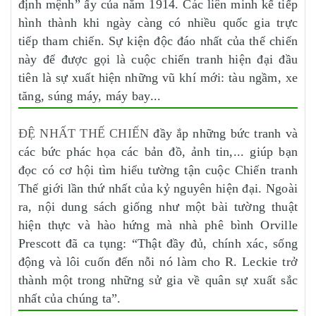
định mệnh” ấy của năm 1914. Các liên minh kế tiếp
hình thành khi ngày càng có nhiều quốc gia trực
tiếp tham chiến. Sự kiện độc đáo nhất của thế chiến
này để được gọi là cuộc chiến tranh hiện đại đầu
tiên là sự xuất hiện những vũ khí mới: tàu ngầm, xe
tăng, súng máy, máy bay...
ĐỆ NHẤT THẾ CHIẾN
đầy ắp những bức tranh và
các bức phác họa các bản đồ, ảnh tin,... giúp bạn
đọc có cơ hội tìm hiểu tường tận cuộc Chiến tranh
Thế giới lần thứ nhất của kỷ nguyên hiện đại. Ngoài
ra, nội dung sách giống như một bài tường thuật
hiện thực và hào hứng mà nhà phê bình Orville
Prescott đã ca tụng: “Thật đầy đủ, chính xác, sống
động và lôi cuốn đến nỗi nó làm cho R. Leckie trở
thành một trong những sử gia về quân sự xuất sắc
nhất của chúng ta”.