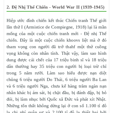
2. Đệ Nhị Thế Chiến - World War II (1939-1945)
Hiệp ước đình chiến kết thúc Chiến tranh Thế giới
lần thứ I (Armistice de Compiegne, 1918) lại là mần
mống của một cuộc chiến tranh mới - Đệ nhị Thế
chiến. Đây là một cuộc chiến khoovs liệt mà ở đó
tham vọng con người đã trở thahf một thứ cuồng
vọng không còn nhân tính. Thật vậy, làm sao hình
dung được cái chết của 17 triệu binh sĩ và 18 triệu
dân thường hay 35 triệu con người bị loại trừ chỉ
trong 5 năm rưỡi. Làm sao hiểu được nạn diệt
chủng 6 triệu người Do Thái, 6 triệu người Ba Lan
và 6 triệu người Nga, chưa kể hàng trăm ngàn nạn
nhân khác bị ám sát, bị chặt đầu, bị đánh đập, bị bỏ
đói, bị làm nhục bởi Quốc xã Đức và phát xít Nhật.
Những tổn thất không dừng lại ở con số 1.100 tỉ đô
la chi phí quân sự và 2.100 tỉ đô la thiệt hại bởi