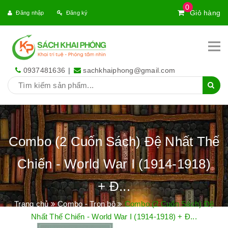
0
Giỏ hàng
Đăng nhập
Đăng ký
0937481636
|
sachkhaiphong@gmail.com
Combo (2 Cuốn Sách) Đệ Nhất Thế
Chiến - World War I (1914-1918)
+ Đ...
Trang chủ
Combo - Trọn bộ
Combo (2 Cuốn Sách) Đệ
Nhất Thế Chiến - World War I (1914-1918) + Đ...