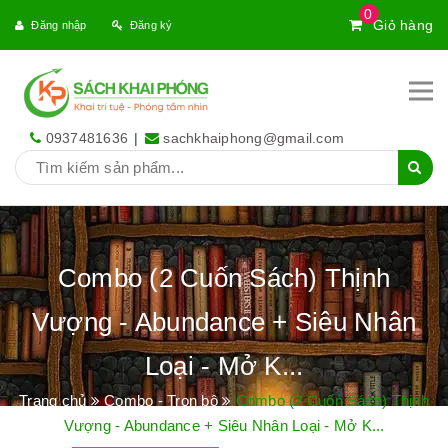
0
Giỏ hàng
Đăng nhập
Đăng ký
0937481636
|
sachkhaiphong@gmail.com
Combo (2 Cuốn Sách) Thịnh
Vượng - Abundance + Siêu Nhân
Loại - Mở K...
Trang chủ
Combo - Trọn bộ
Combo (2 Cuốn Sách) Thịnh
Vượng - Abundance + Siêu Nhân Loại - Mở K...