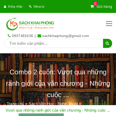
0
Giỏ hàng
Đăng nhập
Đăng ký
0937481636
|
sachkhaiphong@gmail.com
Combo 2 cuốn: Vượt qua những
ranh giới của văn chương - Những
cuộc ...
Trang chủ
Sách Văn Học - Nghệ Thuật
Combo 2 cuốn:
Vượt qua những ranh giới của văn chương - Những cuộc ...