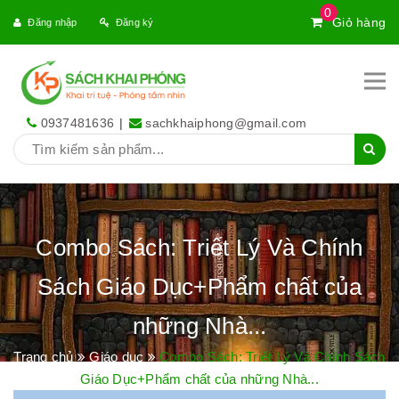
0
Giỏ hàng
Đăng nhập
Đăng ký
0937481636
|
sachkhaiphong@gmail.com
Combo Sách: Triết Lý Và Chính
Sách Giáo Dục+Phẩm chất của
những Nhà...
Trang chủ
Giáo dục
Combo Sách: Triết Lý Và Chính Sách
Giáo Dục+Phẩm chất của những Nhà...