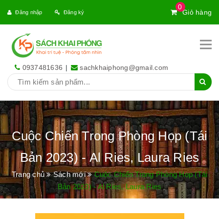
0
Giỏ hàng
Đăng nhập
Đăng ký
0937481636
|
sachkhaiphong@gmail.com
Cuộc Chiến Trong Phòng Họp (Tái
Bản 2023) - Al Ries, Laura Ries
Trang chủ
Sách mới
Cuộc Chiến Trong Phòng Họp (Tái
Bản 2023) - Al Ries, Laura Ries