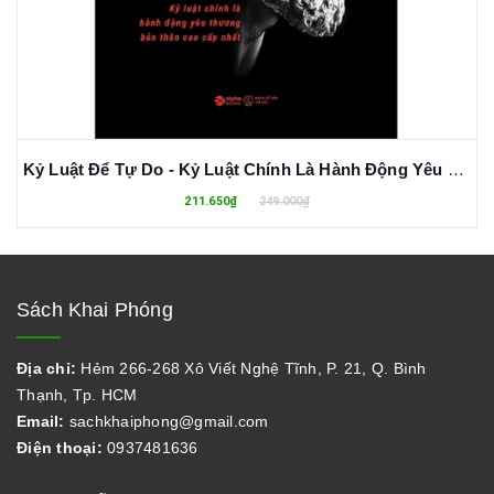
Kỷ Luật Để Tự Do - Kỷ Luật Chính Là Hành Động Yêu Thương Bản Thân Cao Cấp Nhất - Phi Hồng Huy
211.650₫
249.000₫
Sách Khai Phóng
Địa chỉ:
Hẻm 266-268 Xô Viết Nghệ Tĩnh, P. 21, Q. Bình
Thạnh, Tp. HCM
Email:
sachkhaiphong@gmail.com
Điện thoại:
0937481636