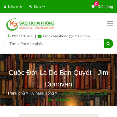
0
Giỏ hàng
Đăng nhập
Đăng ký
0937481636
|
sachkhaiphong@gmail.com
Cuộc Đời Là Do Bạn Quyết - Jim
Donovan
Trang chủ
Kỹ năng sống
Cuộc Đời Là Do Bạn Quyết -
Jim Donovan