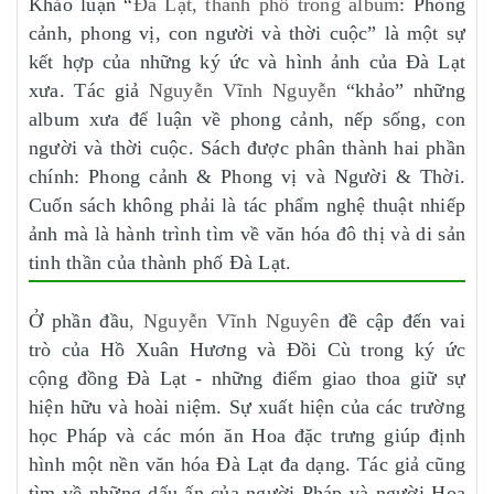
Khảo luận “
Đà Lạt, thành phố trong album
: Phong
cảnh, phong vị, con người và thời cuộc” là một sự
kết hợp của những ký ức và hình ảnh của Đà Lạt
xưa. Tác giả
Nguyễn Vĩnh Nguyễn
“khảo” những
album xưa để luận về phong cảnh, nếp sống, con
người và thời cuộc. Sách được phân thành hai phần
chính: Phong cảnh & Phong vị và Người & Thời.
Cuốn sách không phải là tác phẩm nghệ thuật nhiếp
ảnh mà là hành trình tìm về văn hóa đô thị và di sản
tinh thần của thành phố Đà Lạt.
Ở phần đầu
, Nguyễn Vĩnh Nguyên
đề cập đến vai
trò của Hồ Xuân Hương và Đồi Cù trong ký ức
cộng đồng Đà Lạt - những điểm giao thoa giữ sự
hiện hữu và hoài niệm. Sự xuất hiện của các trường
học Pháp và các món ăn Hoa đặc trưng giúp định
hình một nền văn hóa Đà Lạt đa dạng. Tác giả cũng
tìm về những dấu ấn của người Pháp và người Hoa