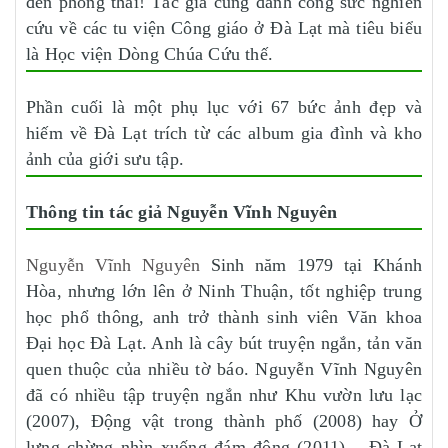
đến phong thái! Tác giả cũng dành công sức nghiên
cứu về các tu viện Công giáo ở Đà Lạt mà tiêu biểu
là Học viện Dòng Chúa Cứu thế.
Phần cuối là một phụ lục với 67 bức ảnh đẹp và
hiếm về Đà Lạt trích từ các album gia đình và kho
ảnh của giới sưu tập.
Thông tin tác giả Nguyễn Vĩnh Nguyên
Nguyễn Vĩnh Nguyên
Sinh năm 1979 tại Khánh
Hòa, nhưng lớn lên ở Ninh Thuận, tốt nghiệp trung
học phổ thông, anh trở thành sinh viên Văn khoa
Đại học Đà Lạt. Anh là cây bút truyện ngắn, tản văn
quen thuộc của nhiều tờ báo. Nguyễn Vĩnh Nguyên
đã có nhiều tập truyện ngắn như Khu vườn lưu lạc
(2007), Động vật trong thành phố (2008) hay Ở
lưng chừng nhìn xuống đám đông (2011)... Đà Lạt