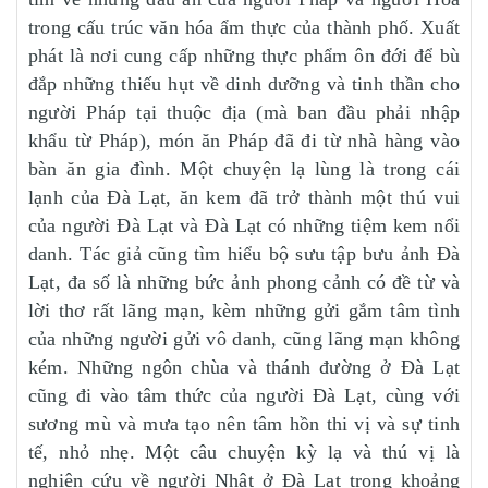
trong cấu trúc văn hóa ẩm thực của thành phố. Xuất
phát là nơi cung cấp những thực phẩm ôn đới để bù
đắp những thiếu hụt về dinh dưỡng và tinh thần cho
người Pháp tại thuộc địa (mà ban đầu phải nhập
khẩu từ Pháp), món ăn Pháp đã đi từ nhà hàng vào
bàn ăn gia đình. Một chuyện lạ lùng là trong cái
lạnh của Đà Lạt, ăn kem đã trở thành một thú vui
của người Đà Lạt và Đà Lạt có những tiệm kem nổi
danh. Tác giả cũng tìm hiểu bộ sưu tập bưu ảnh Đà
Lạt, đa số là những bức ảnh phong cảnh có đề từ và
lời thơ rất lãng mạn, kèm những gửi gắm tâm tình
của những người gửi vô danh, cũng lãng mạn không
kém. Những ngôn chùa và thánh đường ở Đà Lạt
cũng đi vào tâm thức của người Đà Lạt, cùng với
sương mù và mưa tạo nên tâm hồn thi vị và sự tinh
tế, nhỏ nhẹ. Một câu chuyện kỳ lạ và thú vị là
nghiên cứu về người Nhật ở Đà Lạt trong khoảng