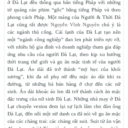
ở Đà Lạt đều thông qua bản tiếng Pháp với những
tờ quảng cáo phim “gốc” bằng tiếng Pháp và theo
phong cách Pháp. Một mảng của Người & Thời Đà
Lạt cũng rất được
Nguyễn Vĩnh Nguyên
chú ý là
các ngành thủ công. Cái lạnh của Đà Lạt tạo nên
một “ngành công nghiệp” đan len phát triển rực rỡ,
với nhiều hộ gia đình và doanh nghiệp tham gia đáp
ứng nhu cầu của người Đà Lạt, theo kịp xu hướng
thời trang thế giới và gu ăn mặc tinh tế của người
Đà Lạt. Áo dài đã trở thành “mỹ học của khói
sương”, khi đa số phụ nữ đều mặc áo dài khi ra
đường, từ những bà bán hàng ở chợ đến các nữ
sinh. Áo dài khoác áo len đã trở thành cách ăn mặc
đặc trưng của nữ sinh Đà Lạt. Những nhà may ở Đà
Lạt chuyên veston đem lại sự lịch lãm cho đàn ông
Đà Lạt, đến nỗi một nữ danh ca đã nói về gu ăn mặc
của các chàng trai: các chàng rất suit. Suit từ ăn vận