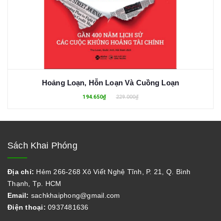
Hoảng Loạn, Hỗn Loạn Và Cuồng Loạn
194.650₫
229.000₫
Sách Khai Phóng
Địa chỉ:
Hẻm 266-268 Xô Viết Nghệ Tĩnh, P. 21, Q. Bình
Thạnh, Tp. HCM
Email:
sachkhaiphong@gmail.com
Điện thoại:
0937481636