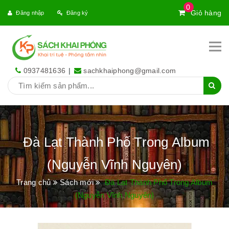
0
Giỏ hàng
Đăng nhập
Đăng ký
0937481636
|
sachkhaiphong@gmail.com
Đà Lạt Thành Phố Trong Album
(Nguyễn Vĩnh Nguyên)
Trang chủ
Sách mới
Đà Lạt Thành Phố Trong Album
(Nguyễn Vĩnh Nguyên)