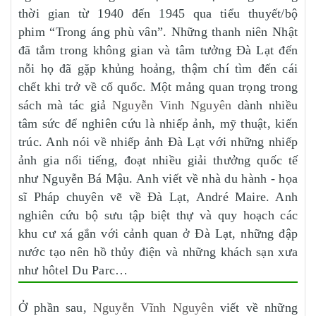
thời gian từ 1940 đến 1945 qua tiểu thuyết/bộ
phim “Trong áng phù vân”. Những thanh niên Nhật
đã tắm trong không gian và tâm tưởng Đà Lạt đến
nỗi họ đã gặp khủng hoảng, thậm chí tìm đến cái
chết khi trở về cố quốc. Một mảng quan trọng trong
sách mà tác giả
Nguyễn Vinh Nguyên
dành nhiều
tâm sức để nghiên cứu là nhiếp ảnh, mỹ thuật, kiến
trúc. Anh nói về nhiếp ảnh Đà Lạt với những nhiếp
ảnh gia nổi tiếng, đoạt nhiều giải thưởng quốc tế
như Nguyễn Bá Mậu. Anh viết về nhà du hành - họa
sĩ Pháp chuyên vẽ về Đà Lạt, André Maire. Anh
nghiên cứu bộ sưu tập biệt thự và quy hoạch các
khu cư xá gắn với cảnh quan ở Đà Lạt, những đập
nước tạo nên hồ thủy điện và những khách sạn xưa
như hôtel Du Parc…
Ở phần sau,
Nguyễn Vĩnh Nguyên
viết về những