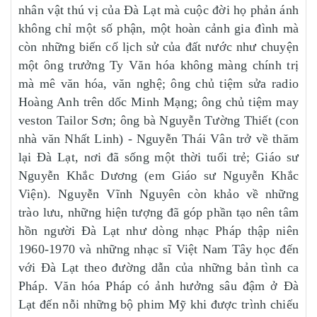
nhân vật thú vị của Đà Lạt mà cuộc đời họ phản ánh
không chỉ một số phận, một hoàn cảnh gia đình mà
còn những biến cố lịch sử của đất nước như chuyện
một ông trưởng Ty Văn hóa không màng chính trị
mà mê văn hóa, văn nghệ; ông chủ tiệm sửa radio
Hoàng Anh trên dốc Minh Mạng; ông chủ tiệm may
veston Tailor Sơn; ông bà Nguyễn Tường Thiết (con
nhà văn Nhất Linh) - Nguyễn Thái Vân trở về thăm
lại Đà Lạt, nơi đã sống một thời tuổi trẻ; Giáo sư
Nguyễn Khắc Dương (em Giáo sư Nguyễn Khắc
Viện). Nguyễn Vĩnh Nguyên còn khảo về những
trào lưu, những hiện tượng đã góp phần tạo nên tâm
hồn người Đà Lạt như dòng nhạc Pháp thập niên
1960-1970 và những nhạc sĩ Việt Nam Tây học đến
với Đà Lạt theo đường dẫn của những bản tình ca
Pháp. Văn hóa Pháp có ảnh hưởng sâu đậm ở Đà
Lạt đến nỗi những bộ phim Mỹ khi được trình chiếu