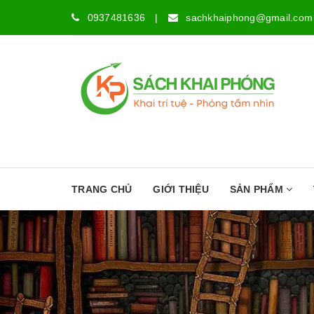
0937481636
|
sachkhaiphong@gmail.com
TRANG CHỦ
GIỚI THIỆU
SẢN PHẨM