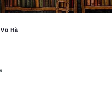
 Võ Hà
ng