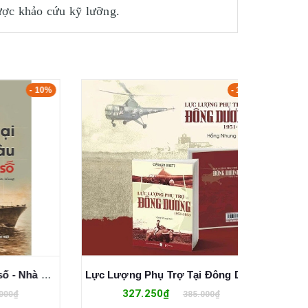
được khảo cứu kỹ lưỡng.
- 10%
- 15%
Huyền thoại tàu không số - Nhà văn Đình Kính
Lực Lượng Phụ Trợ Tại Đông Dương 1951-1953 - Gérard Brett
327.250₫
1
385.000₫