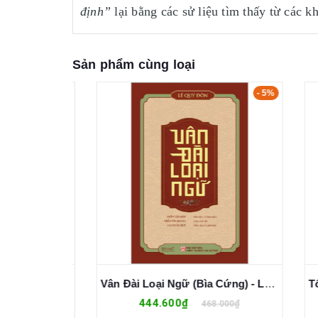
định”
lại bằng các sử liệu tìm thấy từ các 
Sản phẩm cùng loại
- 5%
- 5%
Lê Quý Đôn - Danh Nhân Văn Hóa Thế Giới - Nguyễn Thanh
Vân Đài Loại Ngữ (Bìa Cứng) - Lê Quý Đôn
444.600₫
0₫
468.000₫