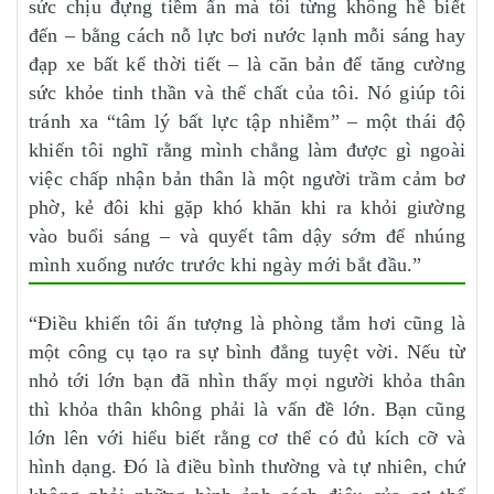
sức chịu đựng tiềm ẩn mà tôi từng không hề biết
đến – bằng cách nỗ lực bơi nước lạnh mỗi sáng hay
đạp xe bất kể thời tiết – là căn bản để tăng cường
sức khỏe tinh thần và thể chất của tôi. Nó giúp tôi
tránh xa “tâm lý bất lực tập nhiễm” – một thái độ
khiến tôi nghĩ rằng mình chẳng làm được gì ngoài
việc chấp nhận bản thân là một người trầm cảm bơ
phờ, kẻ đôi khi gặp khó khăn khi ra khỏi giường
vào buổi sáng – và quyết tâm dậy sớm để nhúng
mình xuống nước trước khi ngày mới bắt đầu.”
“Điều khiến tôi ấn tượng là phòng tắm hơi cũng là
một công cụ tạo ra sự bình đẳng tuyệt vời. Nếu từ
nhỏ tới lớn bạn đã nhìn thấy mọi người khỏa thân
thì khỏa thân không phải là vấn đề lớn. Bạn cũng
lớn lên với hiểu biết rằng cơ thể có đủ kích cỡ và
hình dạng. Đó là điều bình thường và tự nhiên, chứ