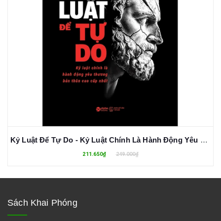
Kỷ Luật Để Tự Do - Kỷ Luật Chính Là Hành Động Yêu Thương Bản Thân Cao Cấp Nhất - Phi Hồng Huy
211.650₫
249.000₫
Sách Khai Phóng