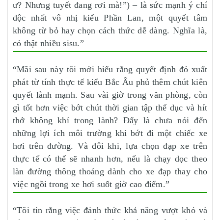
ư? Nhưng tuyết đang rơi mà!”) – là sức mạnh ý chí
độc nhất vô nhị kiểu Phần Lan, một quyết tâm
không từ bỏ hay chọn cách thức dễ dàng. Nghĩa là,
có thật nhiều sisu.”
“Mãi sau này tôi mới hiểu rằng quyết định đó xuất
phát từ tính thực tế kiểu Bắc Âu phủ thêm chút kiên
quyết lành mạnh. Sau vài giờ trong văn phòng, còn
gì tốt hơn việc bớt chút thời gian tập thể dục và hít
thở không khí trong lành? Đấy là chưa nói đến
những lợi ích môi trường khi bớt đi một chiếc xe
hơi trên đường. Và đôi khi, lựa chọn đạp xe trên
thực tế có thể sẽ nhanh hơn, nếu là chạy dọc theo
làn đường thông thoáng dành cho xe đạp thay cho
việc ngồi trong xe hơi suốt giờ cao điểm.”
“Tôi tin rằng việc đánh thức khả năng vượt khó và