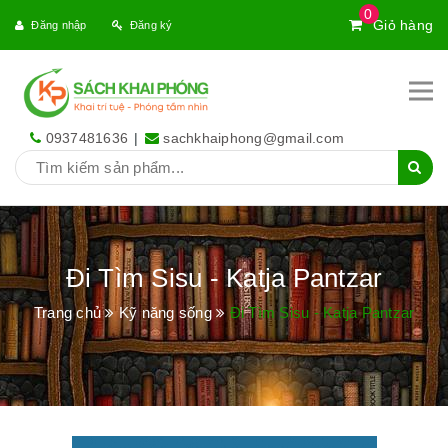
0
Giỏ hàng
Đăng nhập
Đăng ký
0937481636
|
sachkhaiphong@gmail.com
Đi Tìm Sisu - Katja Pantzar
Trang chủ
Kỹ năng sống
Đi Tìm Sisu - Katja Pantzar