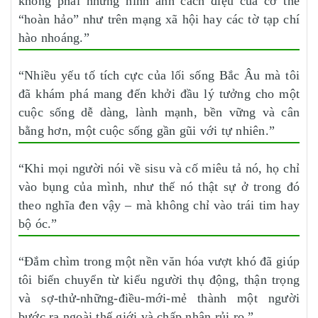
không phải những hình ảnh cách điệu của cơ thể
“hoàn hảo” như trên mạng xã hội hay các tờ tạp chí
hào nhoáng.”
“Nhiều yếu tố tích cực của lối sống Bắc Âu mà tôi
đã khám phá mang đến khởi đầu lý tưởng cho một
cuộc sống dễ dàng, lành mạnh, bền vững và cân
bằng hơn, một cuộc sống gần gũi với tự nhiên.”
“Khi mọi người nói về sisu và cố miêu tả nó, họ chỉ
vào bụng của mình, như thế nó thật sự ở trong đó
theo nghĩa đen vậy – mà không chỉ vào trái tim hay
bộ óc.”
“Đắm chìm trong một nền văn hóa vượt khó đã giúp
tôi biến chuyển từ kiểu người thụ động, thận trọng
và sợ-thử-những-điều-mới-mẻ thành một người
bước ra ngoài thế giới và chấp nhận rủi ro.”