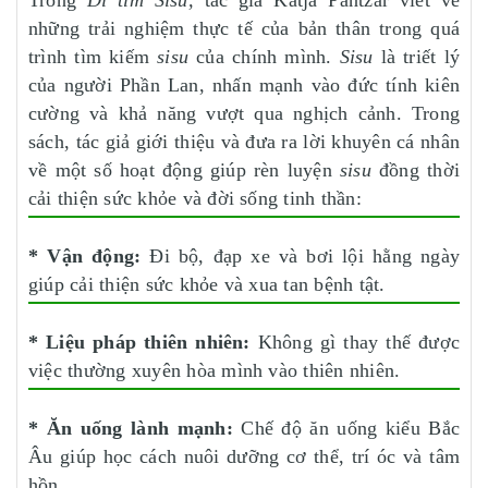
Trong
Đi tìm Sisu,
tác giả Katja Pantzar viết về
những trải nghiệm thực tế của bản thân trong quá
trình tìm kiếm
sisu
của chính mình.
Sisu
là triết lý
của người Phần Lan, nhấn mạnh vào đức tính kiên
cường và khả năng vượt qua nghịch cảnh. Trong
sách, tác giả giới thiệu và đưa ra lời khuyên cá nhân
về một số hoạt động giúp rèn luyện
sisu
đồng thời
cải thiện sức khỏe và đời sống tinh thần:
* Vận động:
Đi bộ, đạp xe và bơi lội hằng ngày
giúp cải thiện sức khỏe và xua tan bệnh tật.
* Liệu pháp thiên nhiên:
Không gì thay thế được
việc thường xuyên hòa mình vào thiên nhiên.
* Ăn uống lành mạnh:
Chế độ ăn uống kiểu Bắc
Âu giúp học cách nuôi dưỡng cơ thể, trí óc và tâm
hồn.