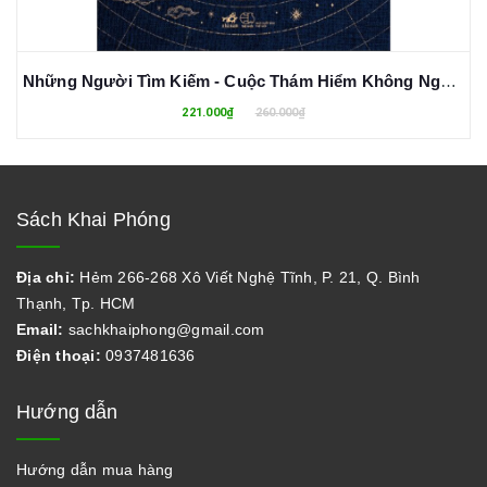
Những Người Tìm Kiếm - Cuộc Thám Hiểm Không Ngừng Nghỉ Của Con Người Nhằm Hiểu Thế Giới
221.000₫
260.000₫
Sách Khai Phóng
Địa chỉ:
Hẻm 266-268 Xô Viết Nghệ Tĩnh, P. 21, Q. Bình
Thạnh, Tp. HCM
Email:
sachkhaiphong@gmail.com
Điện thoại:
0937481636
Hướng dẫn
Hướng dẫn mua hàng