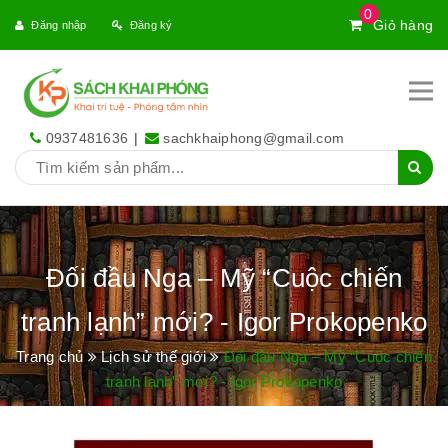
0
Giỏ hàng
Đăng nhập
Đăng ký
0937481636
|
sachkhaiphong@gmail.com
Đối đầu Nga – Mỹ “Cuộc chiến
tranh lạnh” mới? - Igor Prokopenko
Trang chủ
Lịch sử thế giới
Đối đầu Nga – Mỹ “Cuộc chiến
tranh lạnh” mới? - Igor Prokopenko