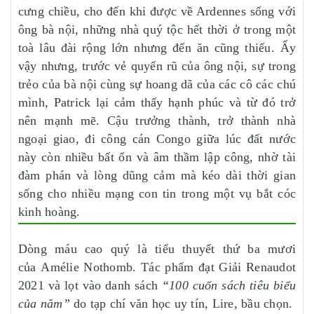
cưng chiều, cho đến khi được về Ardennes sống với
ông bà nội, những nhà quý tộc hết thời ở trong một
toà lâu đài rộng lớn nhưng đến ăn cũng thiếu. Ấy
vậy nhưng, trước vẻ quyến rũ của ông nội, sự trong
trẻo của bà nội cùng sự hoang dã của các cô các chú
mình, Patrick lại cảm thấy hạnh phúc và từ đó trở
nên mạnh mẽ. Cậu trưởng thành, trở thành nhà
ngoại giao, đi công cán Congo giữa lúc đất nước
này còn nhiều bất ổn và âm thầm lập công, nhờ tài
đàm phán và lòng dũng cảm mà kéo dài thời gian
sống cho nhiều mạng con tin trong một vụ bắt cóc
kinh hoàng.
Dòng máu cao quý là tiểu thuyết thứ ba mươi
của Amélie Nothomb. Tác phẩm đạt Giải Renaudot
2021 và lọt vào danh sách
“100 cuốn sách tiêu biểu
của năm”
do tạp chí văn học uy tín, Lire, bầu chọn.