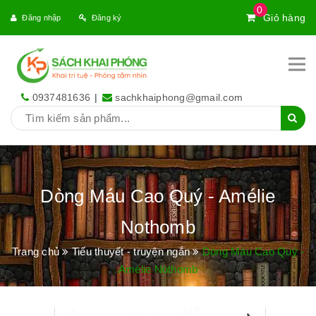
0
Giỏ hàng
Đăng nhập
Đăng ký
0937481636
|
sachkhaiphong@gmail.com
Dòng Máu Cao Quý - Amélie
Nothomb
Trang chủ
Tiểu thuyết - truyện ngắn
Dòng Máu Cao Quý -
Amélie Nothomb