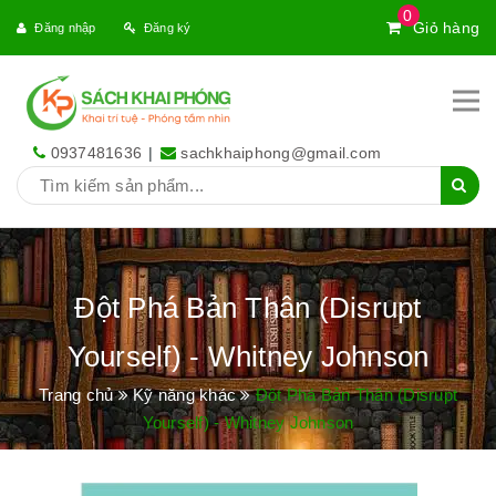
0
Giỏ hàng
Đăng nhập
Đăng ký
0937481636
|
sachkhaiphong@gmail.com
Đột Phá Bản Thân (Disrupt
Yourself) - Whitney Johnson
Trang chủ
Kỹ năng khác
Đột Phá Bản Thân (Disrupt
Yourself) - Whitney Johnson