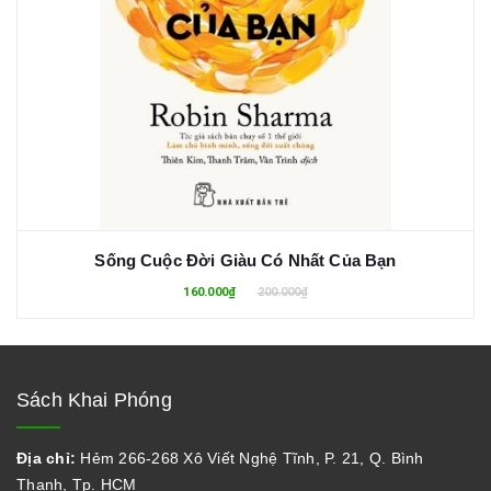
Sống Cuộc Đời Giàu Có Nhất Của Bạn
160.000₫
200.000₫
Sách Khai Phóng
Địa chỉ:
Hẻm 266-268 Xô Viết Nghệ Tĩnh, P. 21, Q. Bình
Thạnh, Tp. HCM