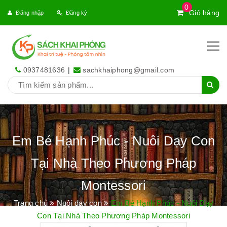
0
Giỏ hàng
Đăng nhập
Đăng ký
0937481636
|
sachkhaiphong@gmail.com
Em Bé Hạnh Phúc - Nuôi Dạy Con
Tại Nhà Theo Phương Pháp
Montessori
Trang chủ
Nuôi dạy con
Em Bé Hạnh Phúc - Nuôi Dạy
Con Tại Nhà Theo Phương Pháp Montessori