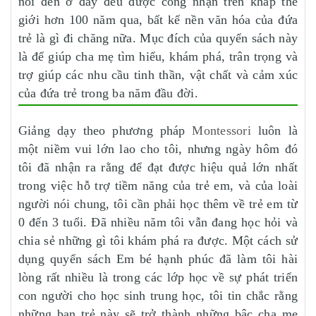
nói đến ở đây đều được công nhận trên khắp thế
giới hơn 100 năm qua, bất kể nền văn hóa của đứa
trẻ là gì đi chăng nữa. Mục đích của quyển sách này
là để giúp cha mẹ tìm hiểu, khám phá, trân trọng và
trợ giúp các nhu cầu tinh thần, vật chất và cảm xúc
của đứa trẻ trong ba năm đầu đời.
Giảng dạy theo phương pháp
Montessori
luôn là
một niềm vui lớn lao cho tôi, nhưng ngày hôm đó
tôi đã nhận ra rằng để đạt được hiệu quả lớn nhất
trong việc hỗ trợ tiềm năng của trẻ em, và của loài
người nói chung, tôi cần phải học thêm về trẻ em từ
0 đến 3 tuổi. Đã nhiều năm tôi vẫn đang học hỏi và
chia sẻ những gì tôi khám phá ra được. Một cách sử
dụng quyển sách Em bé hạnh phúc đã làm tôi hài
lòng rất nhiều là trong các lớp học về sự phát triển
con người cho học sinh trung học, tôi tin chắc rằng
những bạn trẻ này sẽ trở thành những bậc cha mẹ