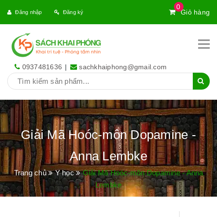
0
Giỏ hàng
Đăng nhập
Đăng ký
0937481636
|
sachkhaiphong@gmail.com
Giải Mã Hoóc-môn Dopamine -
Anna Lembke
Trang chủ
Y học
Giải Mã Hoóc-môn Dopamine - Anna
Lembke