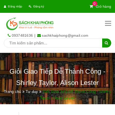
0
Giỏ hàng
Đăng nhập
Đăng ký
0937481636
|
sachkhaiphong@gmail.com
Giỏi Giao Tiếp Dễ Thành Công -
Shirley Taylor, Alison Lester
Trang chủ
Tư duy
Giỏi Giao Tiếp Dễ Thành Công - Shirley
Taylor, Alison Lester