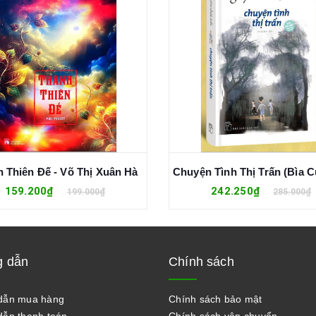
 Thiên Đế - Võ Thị Xuân Hà
159.200₫
242.250₫
199.000₫
285.000₫
 dẫn
Chính sách
dẫn mua hàng
Chính sách bảo mật
ẫn thanh toán
Chính sách vận chuyển