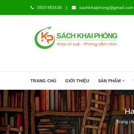
0937481636
|
sachkhaiphong@gmail.com
TRANG CHỦ
GIỚI THIỆU
SẢN PHẨM
Ha
Trang c