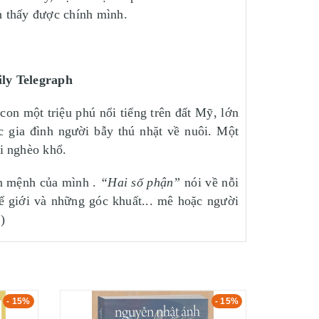
ạn thấy được chính mình.
ily Telegraph
on một triệu phú nổi tiếng trên đất Mỹ, lớn
c gia đình người bẫy thú nhặt về nuôi. Một
ời nghèo khổ.
ận mệnh của mình .
“Hai số phận”
nói về nỗi
ế giới và những góc khuất... mê hoặc người
.)
- 15%
- 15%