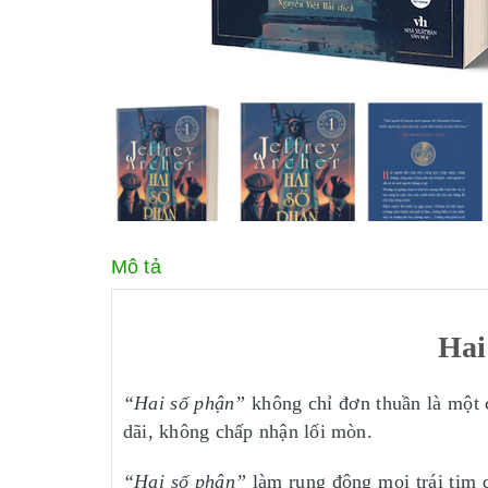
Mô tả
Hai
“Hai số phận”
không chỉ đơn thuần là một 
dãi, không chấp nhận lối mòn.
“Hai số phận”
làm rung động mọi trái tim q