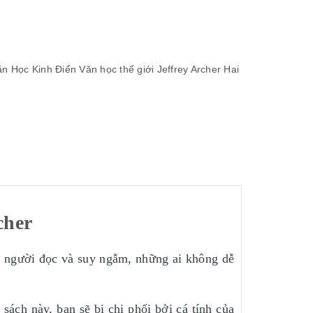
ăn Học Kinh Điển
Văn học thế giới
Jeffrey Archer
Hai
cher
g người đọc và suy ngẫm, những ai không dễ
sách này, bạn sẽ bị chi phối bởi cá tính của