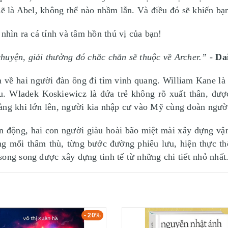
sẽ là Abel, không thể nào nhầm lẫn. Và điều đó sẽ khiến b
nhìn ra cá tính và tâm hồn thú vị của bạn!
huyện, giải thưởng đó chắc chắn sẽ thuộc về Archer.”
-
Da
về hai người đàn ông đi tìm vinh quang. William Kane là c
ưu. Wladek Koskiewicz là đứa trẻ không rõ xuất thân, đượ
hàng khi lớn lên, người kia nhập cư vào Mỹ cùng đoàn ngư
ến động, hai con người giàu hoài bão miệt mài xây dựng v
g mối thâm thù, từng bước đường phiêu lưu, hiện thực th
song song được xây dựng tinh tế từ những chi tiết nhỏ nhất
- 20%