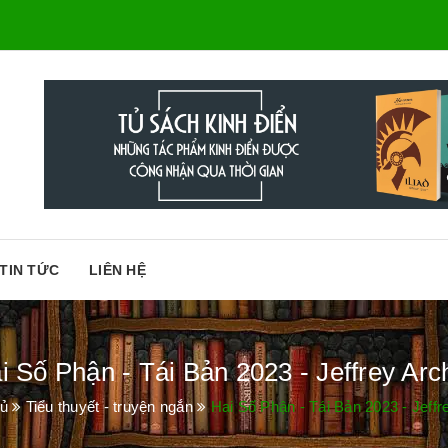
TIN TỨC
LIÊN HỆ
i Số Phận - Tái Bản 2023 - Jeffrey Arc
hủ
Tiểu thuyết - truyện ngắn
Hai Số Phận - Tái Bản 2023 - Jeffr