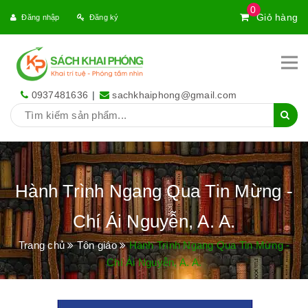
0
Giỏ hàng
Đăng nhập
Đăng ký
0937481636
|
sachkhaiphong@gmail.com
Hành Trình Ngang Qua Tin Mừng -
Chí Ái Nguyễn, A. A.
Trang chủ
Tôn giáo
Hành Trình Ngang Qua Tin Mừng -
Chí Ái Nguyễn, A. A.