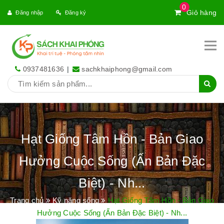
0
Giỏ hàng
Đăng nhập
Đăng ký
0937481636
|
sachkhaiphong@gmail.com
Hạt Giống Tâm Hồn - Bản Giao
Hưởng Cuộc Sống (Ấn Bản Đặc
Biệt) - Nh...
Trang chủ
Kỹ năng sống
Hạt Giống Tâm Hồn - Bản Giao
Hưởng Cuộc Sống (Ấn Bản Đặc Biệt) - Nh...